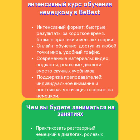
интенсивный курс обучения
интенсивный курс обучения
немецкому в BeBest
немецкому в BeBest
Интенсивный формат: быстрые
результаты за короткое время,
больше практики и меньше теории.
Онлайн-обучение: доступ из любой
точки мира, удобный график.
Современные материалы: видео,
подкасты, реальные диалоги
вместо скучных учебников.
Поддержка преподавателей:
индивидуальное внимание и
постоянная мотивация говорить на
немецком.
Чем вы будете заниматься на
Чем вы будете заниматься на
занятиях
занятиях
Практиковать разговорный
немецкий в диалогах, ролевых