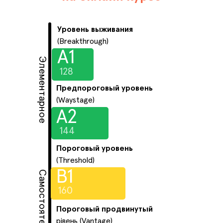
Уровень выживания
(Breakthrough)
А1
Элементарное
128
Предпороговый уровень
(Waystage)
А2
144
Пороговый уровень
(Threshold)
B1
Самостоятельное
160
Пороговый продвинутый
рівень (Vantage)