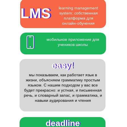
LMS
LMS
learning management
system: собственная
платформа для
онлайн-обучения
мобильное приложение для
учеников школы
easy!
easy!
мы показываем, как работает язык в
жизни, объясняем грамматику простым
языком. С нашим подходом у вас все
будет прекрасно: и устная, и письменная
речь, и словарный запас, и грамматика, и
навыки аудирования и чтения
deadline
deadline