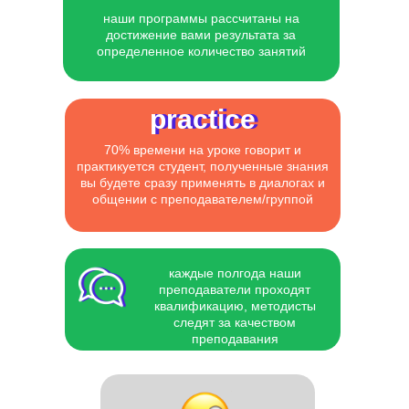
наши программы рассчитаны на
достижение вами результата за
определенное количество занятий
practice
practice
70% времени на уроке говорит и
практикуется студент, полученные знания
вы будете сразу применять в диалогах и
общении с преподавателем/группой
каждые полгода наши
преподаватели проходят
квалификацию, методисты
следят за качеством
преподавания