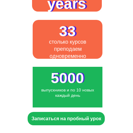
years
years
33
33
столько курсов
преподаем
одновременно
5000
5000
выпускников и по 10 новых
каждый день
Записаться на пробный урок