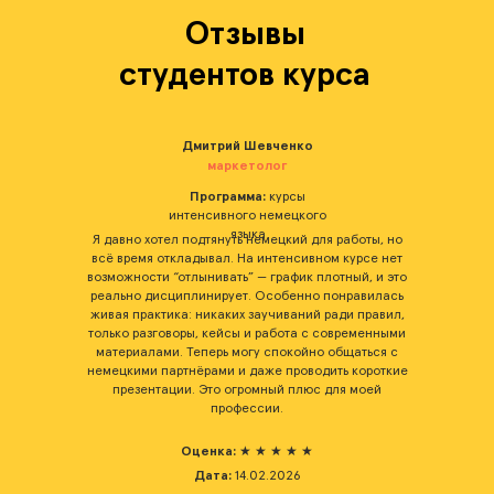
Отзывы
студентов курса
Оксана Грицай
юрист
Программа:
курсы
интенсивного немецкого
языка
Честно, я боялась, что интенсив будет слишком
сложным — ежедневные задания, постоянные
уроки. Но оказалось, что именно такая нагрузка и
помогает быстро войти в ритм. Немецкий язык стал
частью повседневности: утром я выполняю
задания, вечером участвую в занятиях, и всё это
даёт невероятный прогресс. Мне нравится, что
преподаватели постоянно мотивируют и не дают
расслабляться. Я вижу, что говорю намного
увереннее и уже понимаю немецкую речь в
фильмах и подкастах
Оценка:
★ ★ ★ ★ ★
Дата:
17.02.2026