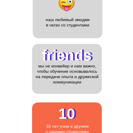
наш любимый эмоджи
в чатах со студентами
friends
friends
мы не конвейер и нам важно,
чтобы обучение основывалось
на передаче опыта и дружеской
коммуникации
10
10
10 лет учим и дружим
с нашими студентами