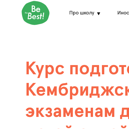
Про школу
Инос
Курс подгот
Кембриджс
экзаменам 