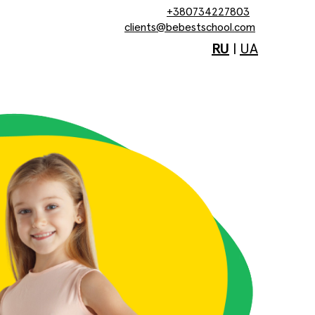
+380734227803
clients@bebestschool.com
RU
|
UA