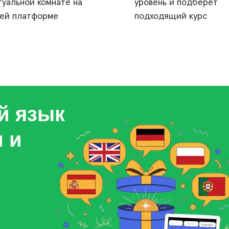
туальной комнате на
уровень и подберет
ей платформе
подходящий курс
й язык
 и