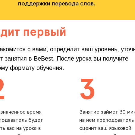
поддержки перевода слов.
одит первый
акомится с вами, определит ваш уровень, уточ
ят занятия в BeBest. После урока вы получите
ому формату обучения.
2
3
азначенное время
Занятие займет 30 мин
подаватель будет
на нем преподователь
ть вас на уроке в
оценит ваш языковой