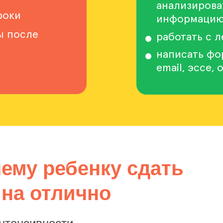
анализирова
роки
информаци
ы после
работать с л
написать ф
email, эссе,
ему ребенку сдать
 на отлично