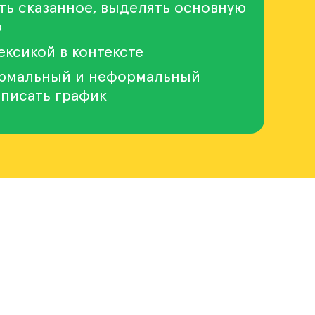
ть сказанное, выделять основную
ю
ексикой в контексте
ормальный и неформальный
 описать график