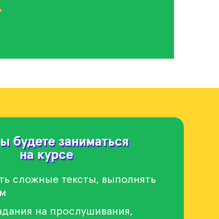
ы будете заниматься
ы будете заниматься
на курсе
на курсе
ть сложные тексты, выполнять
им
адания на прослушивания,