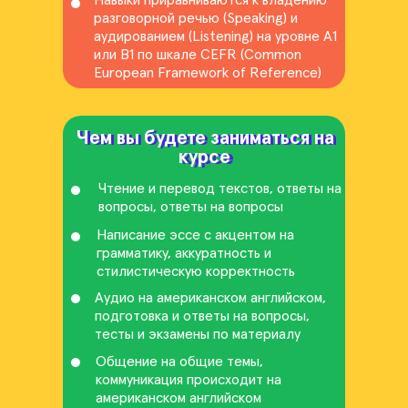
Навыки приравниваются к владению
разговорной речью (Speaking) и
аудированием (Listening) на уровне А1
или В1 по шкале CEFR (Common
European Framework of Reference)
Чем вы будете заниматься на
Чем вы будете заниматься на
курсе
курсе
Чтение и перевод текстов, ответы на
вопросы, ответы на вопросы
Написание эссе с акцентом на
грамматику, аккуратность и
стилистическую корректность
Аудио на американском английском,
подготовка и ответы на вопросы,
тесты и экзамены по материалу
Общение на общие темы,
коммуникация происходит на
американском английском