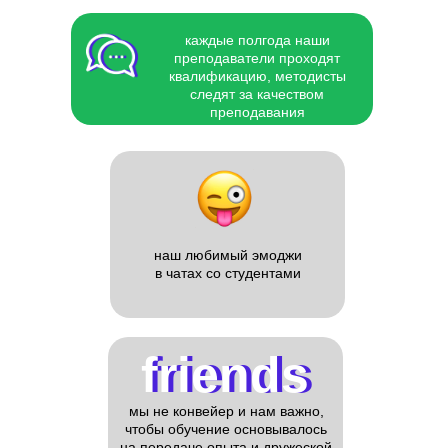
каждые полгода наши
преподаватели проходят
квалификацию, методисты
следят за качеством
преподавания
наш любимый эмоджи
в чатах со студентами
friends
friends
мы не конвейер и нам важно,
чтобы обучение основывалось
на передаче опыта и дружеской