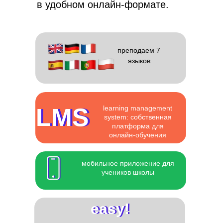
в удобном онлайн-формате.
преподаем 7
языков
LMS
LMS
learning management
system: собственная
платформа для
онлайн-обучения
мобильное приложение для
учеников школы
easy!
easy!