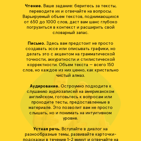
Чтение.
Ваше задание: беритесь за тексты,
переводите их и отвечайте на вопросы.
Варьируемый объем текстов, поднимающихся
от 650 до 1000 слов, даст вам шанс глубоко
погрузиться в контекст и расширить свой
словарный запас.
Письмо.
Здесь вам предстоит не просто
создавать эссе или описывать графики, но
делать это с акцентом на грамматической
точности, аккуратности и стилистической
корректности. Объем текста — всего 150
слов, но каждое из них ценно, как кристально
чистый алмаз.
Аудирование.
Остроумно подходите к
слушанию аудиозаписей на американском
английском, готовьтесь к вопросам или
проходите тесты, предоставленные в
материале. Это позволит вам не просто
слышать, но и понимать на интуитивном
уровне.
Устная речь.
Вступайте в диалог на
разнообразные темы, развивайте карточки-
подсказки в течение 1-2 минут и отвечайте на