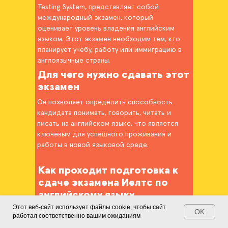
Testing System, представляет собой
международный экзамен, который
оценивает уровень владения английским
языком. Этот экзамен необходим тем, кто
планирует учёбу, работу или иммиграцию в
англоязычные страны.
Для чего нужно сдавать этот
экзамен
Он позволяет определить способность
кандидата понимать, говорить, читать и
писать на английском языке, что является
ключевым для успешного проживания и
работы в новой языковой среде.
Как проходит подготовка к
сдаче экзамена Иелтс по
английскому языку
Этот веб-сайт использует файлы cookie, чтобы сайт
OK
Процесс подготовки к экзамену IELTS
работал соответственно вашим ожиданиям
требует серьёзного подхода и охватывает