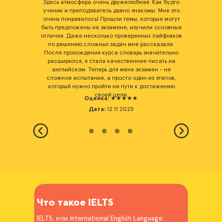
ает
Здесь атмосфера очень дружелюбная. Как будто
Я сда
стороны
ученик и преподаватель давно знакомы. Мне это
8,5, н
тель
очень понравилось! Прошли темы, которые могут
по
быть предложены на экзамене, изучили основные
по
шли
отличия. Даже несколько проверенных лайфхаков
справ
ает от
по решению сложных задач мне рассказали.
к
аконец
После прохождения курса словарь значительно
преп
ция на
расширился, я стала качественнее писать на
более
английском. Теперь для меня экзамен - не
Желаю
сложное испытание, а просто один из этапов,
который нужно пройти на пути к достижению
своей цели.
Оценка:
★★★★★
Дата:
12.11.2025
Что такое IELTS
IELTS, или International English Language