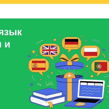
 язык
 и