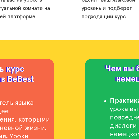
ть вас на уроке в
оценит ваш языковой
туальной комнате на
уровень и подберет
ей платформе
подходящий курс
Чем вы б
Чем вы 
ь курс
ь курс
немец
немец
в BeBest
в BeBest
Практика
ель языка
урока вы
щее
повседне
ения, которыми
диалоги
дневной жизни.
немецко
ия.
Уроки