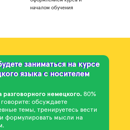
оформлением курса и
началом обучения
удете заниматься на курсе
будете заниматься на курсе
кого языка с носителем
кого языка с носителем
 разговорного немецкого.
80%
 говорите: обсуждаете
вные темы, тренируетесь вести
 и формулировать мысли на
м.