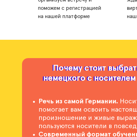
организуем встречу и
жда
поможем с регистрацией
вир
на нашей платформе
наш
Почему стоит выбрат
Почему стоит выбрат
немецкого с носителем 
немецкого с носителем 
Речь из самой Германии.
Носит
помогает вам освоить настоя
произношение и живые выраж
пользуются носители в повсе
Современный формат обучен