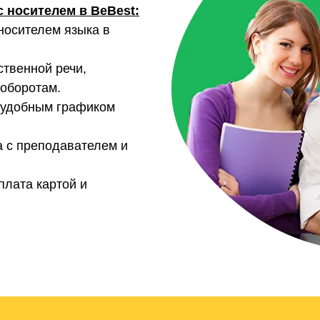
 носителем в BeBest:
носителем языка в
твенной речи,
оборотам.
 удобным графиком
 с преподавателем и
лата картой и