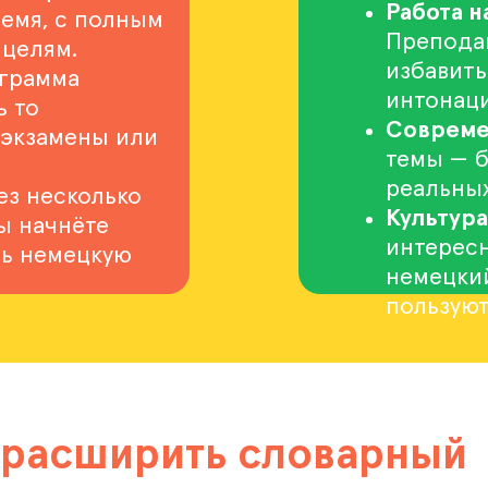
Работа 
ремя, с полным
Препода
 целям.
избавить
грамма
интонаци
ь то
Совреме
, экзамены или
темы — б
реальных
ез несколько
Культура
ы начнёте
интересн
ть немецкую
немецкий
пользуют
 расширить словарный