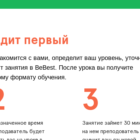
одит первый
акомится с вами, определит ваш уровень, уточ
ят занятия в BeBest. После урока вы получите
ому формату обучения.
2
3
азначенное время
Занятие займет 30 мин
подаватель будет
на нем преподователь