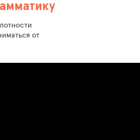
рамматику
плотности
ниматься от