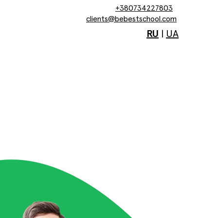
+380734227803
clients@bebestschool.com
RU
|
UA