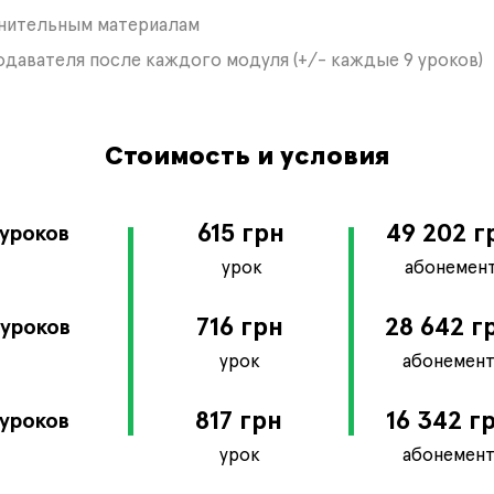
лнительным материалам
одавателя после каждого модуля (+/- каждые 9 уроков)
Стоимость и условия
615 грн
49 202 г
 уроков
урок
абонемен
716 грн
28 642 г
 уроков
урок
абонемен
817 грн
16 342 г
 уроков
урок
абонемен