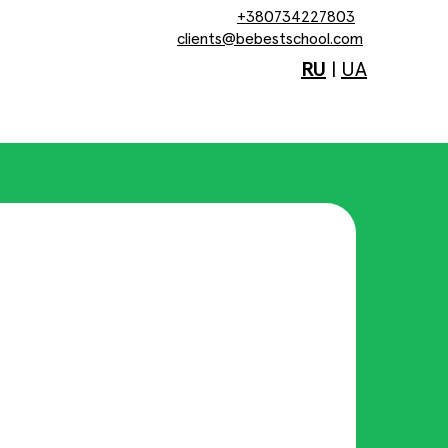
+380734227803
clients@bebestschool.com
RU
|
UA