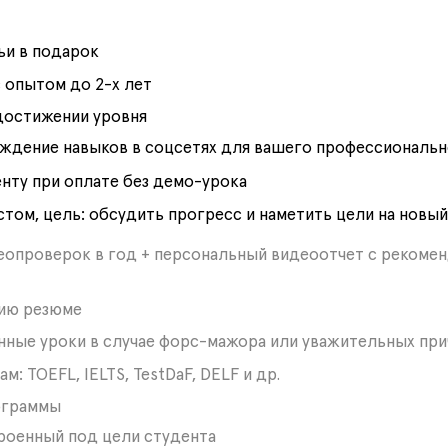
ьи в подарок
 опытом до 2-х лет
достижении уровня
ждение навыков в соцсетях для вашего профессиональн
енту при оплате без демо-урока
том, цель: обсудить прогресс и наметить цели на новый
деопроверок в год + персональный видеоотчет с рекоме
нию резюме
нные уроки в случае форс-мажора или уважительных при
ам:
TOEFL, IELTS, TestDaF, DELF и др.
ограммы
роенный под цели студента