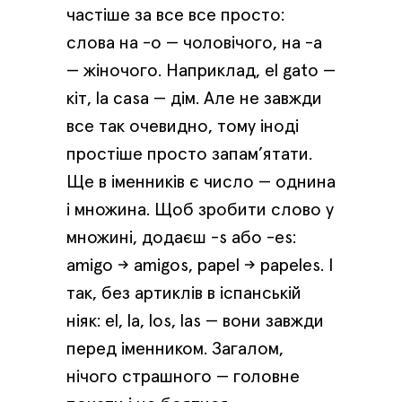
частіше за все все просто:
слова на -о — чоловічого, на -а
— жіночого. Наприклад, el gato —
кіт, la casa — дім. Але не завжди
все так очевидно, тому іноді
простіше просто запам’ятати.
Ще в іменників є число — однина
і множина. Щоб зробити слово у
множині, додаєш -s або -es:
amigo → amigos, papel → papeles. І
так, без артиклів в іспанській
ніяк: el, la, los, las — вони завжди
перед іменником. Загалом,
нічого страшного — головне