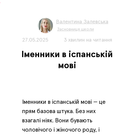
Валентина Залевська
Засновниця школи
27.05.2025
3 хвилин на читання
Іменники в іспанській
мові
Іменники в іспанській мові — це
прям базова штука. Без них
взагалі ніяк. Вони бувають
чоловічого і жіночого роду, і