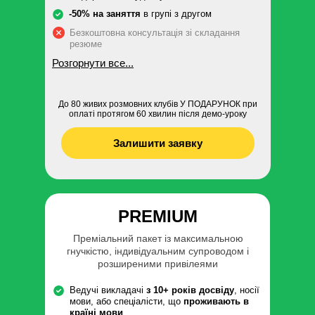
-50% на заняття
в групі з другом
Безкоштовна консультація зі складання
резюме
Розгорнути все...
До 80 живих розмовних клубів У ПОДАРУНОК при
оплаті протягом 60 хвилин після демо-уроку
Залишити заявку
PREMIUM
Преміальний пакет із максимальною
гнучкістю, індивідуальним супроводом і
розширеними привілеями
Ведучі викладачі
з 10+ років досвіду
, носії
мови, або спеціалісти, що
проживають в
країні мови