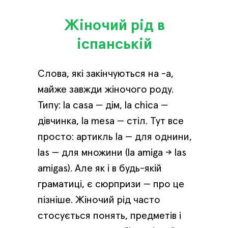
Жіночий рід в
іспанській
Слова, які закінчуються на -а,
майже завжди жіночого роду.
Типу: la casa — дім, la chica —
дівчинка, la mesa — стіл. Тут все
просто: артикль la — для однини,
las — для множини (la amiga → las
amigas). Але як і в будь-якій
граматиці, є сюрпризи — про це
пізніше. Жіночий рід часто
стосується понять, предметів і