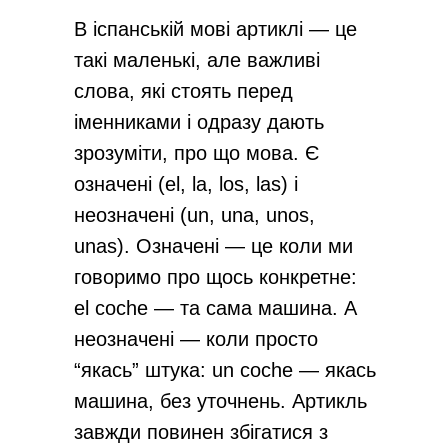
В іспанській мові артиклі — це
такі маленькі, але важливі
слова, які стоять перед
іменниками і одразу дають
зрозуміти, про що мова. Є
означені (el, la, los, las) і
неозначені (un, una, unos,
unas). Означені — це коли ми
говоримо про щось конкретне:
el coche — та сама машина. А
неозначені — коли просто
“якась” штука: un coche — якась
машина, без уточнень. Артикль
завжди повинен збігатися з