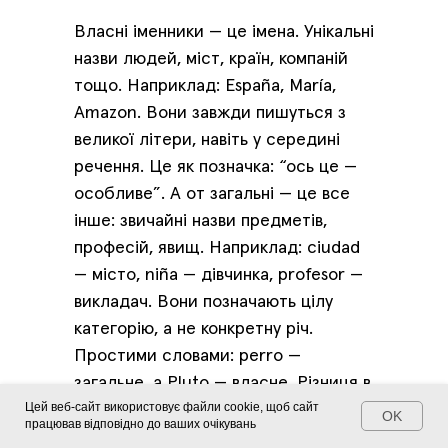
Власні іменники — це імена. Унікальні
назви людей, міст, країн, компаній
тощо. Наприклад: España, María,
Amazon. Вони завжди пишуться з
великої літери, навіть у середині
речення. Це як позначка: “ось це —
особливе”. А от загальні — це все
інше: звичайні назви предметів,
професій, явищ. Наприклад: ciudad
— місто, niña — дівчинка, profesor —
викладач. Вони позначають цілу
категорію, а не конкретну річ.
Простими словами: perro —
загальне, а Pluto — власне. Різниця в
Цей веб-сайт використовує файли cookie, щоб сайт
унікальності. Все як у житті — ім’я і
OK
працював відповідно до ваших очікувань
просто “хтось”. Головне —