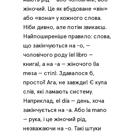
жіночий. Це як вбудоване «він»
або «вона» у кожного слова.
Ніби дивно, але потім звикаєш.
Найпоширеніше правило: слова,
що закінчуються на -о, —
чоловічого роду (el libro —
книга), а на -а — жіночого (la
mesa — стіл). Здавалося б,
просто? Ага, не завжди! Є купа
слів, які ламають систему.
Наприклад, el día — день, хоча
закінчується на -а. Або la mano
— рука, і це жіночий рід,
незважаючи на -о. Такі штуки