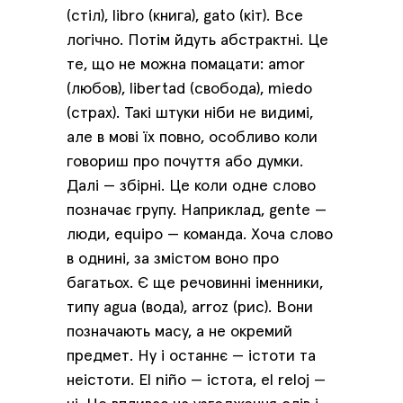
(стіл), libro (книга), gato (кіт). Все
логічно. Потім йдуть абстрактні. Це
те, що не можна помацати: amor
(любов), libertad (свобода), miedo
(страх). Такі штуки ніби не видимі,
але в мові їх повно, особливо коли
говориш про почуття або думки.
Далі — збірні. Це коли одне слово
позначає групу. Наприклад, gente —
люди, equipo — команда. Хоча слово
в однині, за змістом воно про
багатьох. Є ще речовинні іменники,
типу agua (вода), arroz (рис). Вони
позначають масу, а не окремий
предмет. Ну і останнє — істоти та
неістоти. El niño — істота, el reloj —