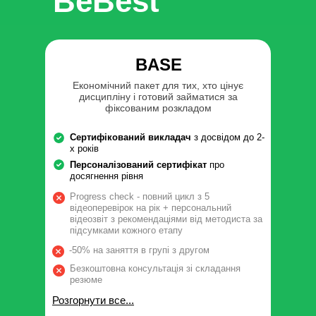
BeBest
BASE
Економічний пакет для тих, хто цінує
дисципліну і готовий займатися за
фіксованим розкладом
Сертифікований викладач
з досвідом до 2-
х років
Персоналізований сертифікат
про
досягнення рівня
Progress check - повний цикл з 5
відеоперевірок на рік + персональний
відеозвіт з рекомендаціями від методиста за
підсумками кожного етапу
-50% на заняття в групі з другом
Безкоштовна консультація зі складання
резюме
Розгорнути все...