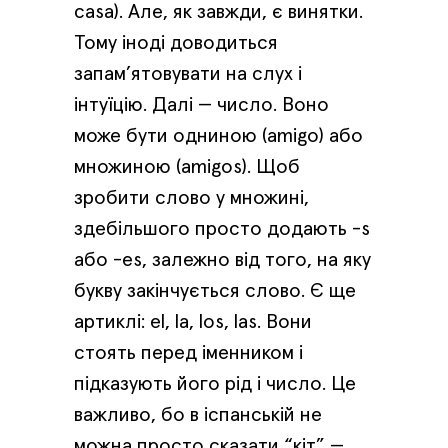
casa). Але, як завжди, є винятки.
Тому іноді доводиться
запам’ятовувати на слух і
інтуїцію. Далі — число. Воно
може бути одниною (amigo) або
множиною (amigos). Щоб
зробити слово у множині,
здебільшого просто додають -s
або -es, залежно від того, на яку
букву закінчується слово. Є ще
артиклі: el, la, los, las. Вони
стоять перед іменником і
підказують його рід і число. Це
важливо, бо в іспанській не
можна просто сказати “кіт” —