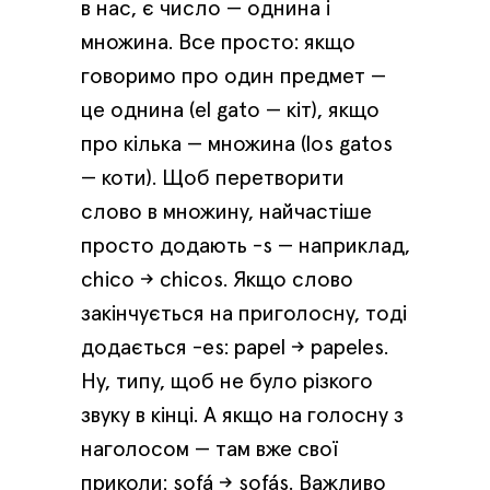
в нас, є число — однина і
множина. Все просто: якщо
говоримо про один предмет —
це однина (el gato — кіт), якщо
про кілька — множина (los gatos
— коти). Щоб перетворити
слово в множину, найчастіше
просто додають -s — наприклад,
chico → chicos. Якщо слово
закінчується на приголосну, тоді
додається -es: papel → papeles.
Ну, типу, щоб не було різкого
звуку в кінці. А якщо на голосну з
наголосом — там вже свої
приколи: sofá → sofás. Важливо