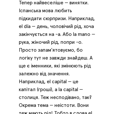
Тепер найвеселіше — винятки.
Іспанська мова любить
підкидати сюрпризи. Наприклад,
el día — день, чоловічий рід, хоча
закінчується на -а. Або la mano —
рука, жіночий рід, попри -о.
Просто запам’ятовуємо, бо
логіку тут не завжди знайдеш. А
ще є іменники, які змінюють рід
залежно від значення.
Наприклад, el capital — це
капітал (гроші), а la capital —
столиця. Теж несподівано, так?
Окрема тема — неістоти. Вони
теж мають рід! Тобто в слова el