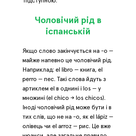
підступною.
Чоловічий рід в
іспанській
Якщо слово закінчується на -о —
майже напевно це чоловічий рід.
Наприклад: el libro — книга, el
perro — пес. Такі слова йдуть з
артиклем el в однині і los — у
множині (el chico → los chicos).
Іноді чоловічий рід може бути і в
тих слів, що не на -о, як el lápiz —
олівець чи el arroz — рис. Це вже
нюанси, але загальне правило