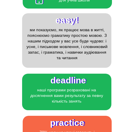
для учнів школи
easy!
easy!
ми показуємо, як працює мова в житті,
пояснюємо граматику простою мовою. З
нашим підходом у вас усе буде чудово: і
усне, і письмове мовлення, і словниковий
запас, і граматика, і навички аудіювання
та читання
deadline
deadline
наші програми розраховані на
досягнення вами результату за певну
кількість занять
practice
practice