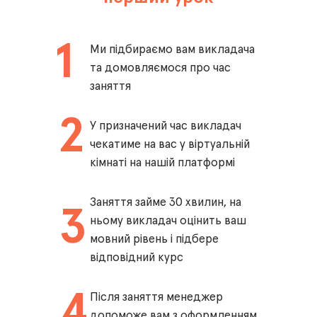
1
Ми підбираємо вам викладача
та домовляємося про час
заняття
2
У призначений час викладач
чекатиме на вас у віртуальній
кімнаті на нашій платформі
Заняття займе 30 хвилин, на
3
ньому викладач оцінить ваш
мовний рівень і підбере
відповідний курс
4
Після заняття менеджер
допоможе вам з оформленням