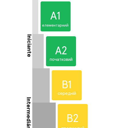
А1
елементарний
Iniciante
А2
початковий
B1
середній
Intermediário
B2