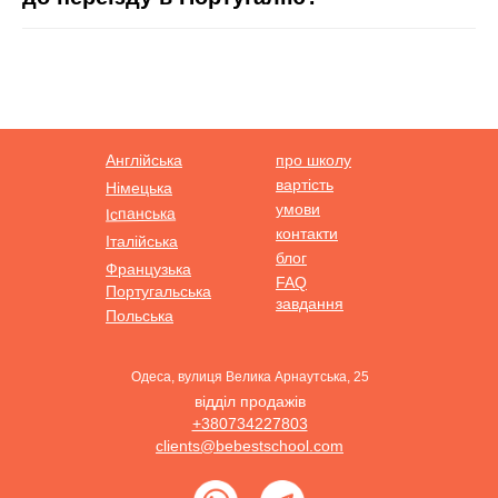
Англійська
про школу
вартість
Німецька
умови
Іспанська
контакти
Італійська
блог
Французька
FAQ
Португальська
завдання
Польська
Одеса, вулиця Велика Арнаутська, 25
відділ продажів
+380734227803
clients@bebestschool.com