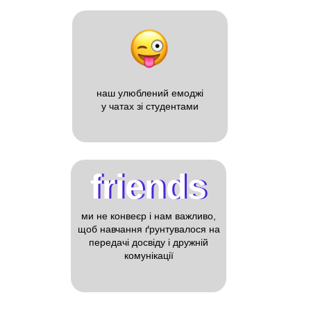
наш улюблений емоджі
у чатах зі студентами
friends
friends
ми не конвеєр і нам важливо,
щоб навчання ґрунтувалося на
передачі досвіду і дружній
комунікації