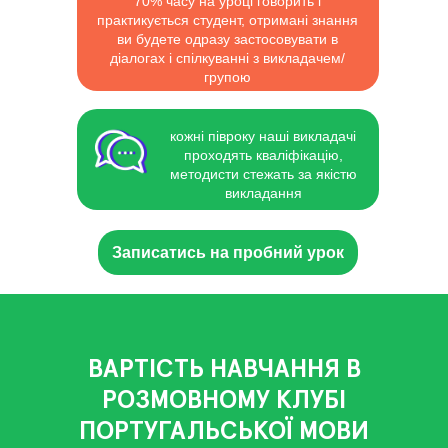
70% часу на уроці говорить і
практикується студент, отримані знання
ви будете одразу застосовувати в
діалогах і спілкуванні з викладачем/
групою
кожні півроку наші викладачі
проходять кваліфікацію,
методисти стежать за якістю
викладання
Записатись на пробний урок
ВАРТІСТЬ НАВЧАННЯ В
РОЗМОВНОМУ КЛУБІ
ПОРТУГАЛЬСЬКОЇ МОВИ