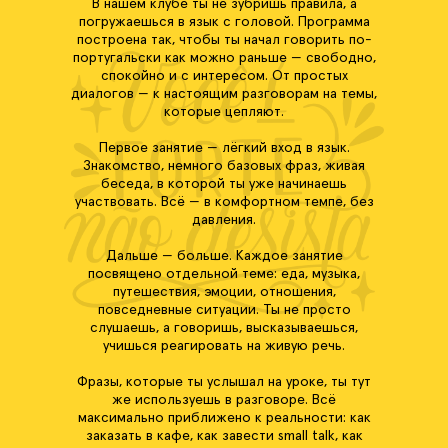
В нашем клубе ты не зубришь правила, а
погружаешься в язык с головой. Программа
построена так, чтобы ты начал говорить по-
португальски как можно раньше — свободно,
спокойно и с интересом. От простых
диалогов — к настоящим разговорам на темы,
которые цепляют.
Первое занятие — лёгкий вход в язык.
Знакомство, немного базовых фраз, живая
беседа, в которой ты уже начинаешь
участвовать. Всё — в комфортном темпе, без
давления.
Дальше — больше. Каждое занятие
посвящено отдельной теме: еда, музыка,
путешествия, эмоции, отношения,
повседневные ситуации. Ты не просто
слушаешь, а говоришь, высказываешься,
учишься реагировать на живую речь.
Фразы, которые ты услышал на уроке, ты тут
же используешь в разговоре. Всё
максимально приближено к реальности: как
заказать в кафе, как завести small talk, как