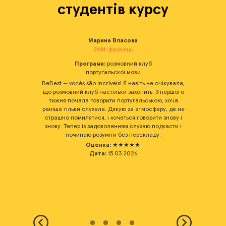
студентів курсу
Марина Власова
SMM-фахівець
Програма:
розмовний клуб
португальскої мови
BeBest — vocês são incríveis! Я навіть не очікувала,
що розмовний клуб настільки захопить. З першого
тижня почала говорити португальською, хоча
раніше тільки слухала. Дякую за атмосферу, де не
страшно помилятися, і хочеться говорити знову і
знову. Тепер із задоволенням слухаю подкасти і
починаю розуміти без перекладу.
Оценка:
★★
★
★
★
Дата:
15.03.2026