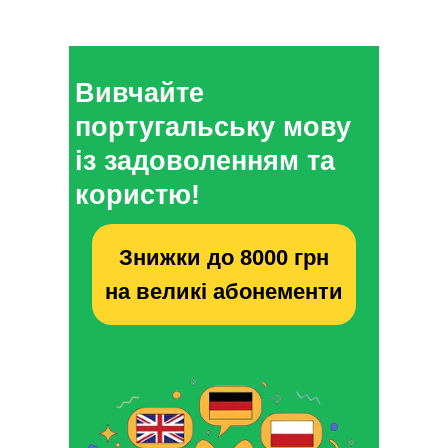
Вивчайте
португальську мову
із задоволенням та
користю!
Знижки до 8000 грн
на великі абонементи