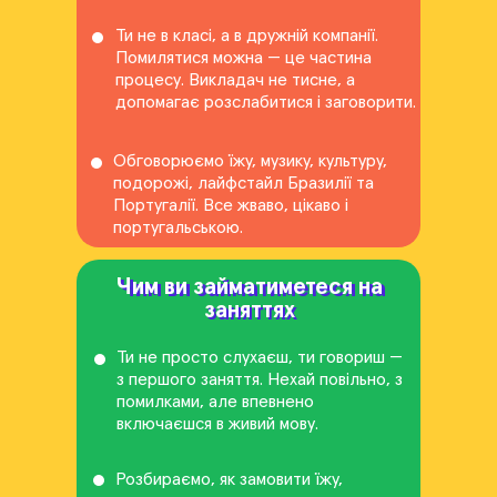
Ти не в класі, а в дружній компанії.
Помилятися можна — це частина
процесу. Викладач не тисне, а
допомагає розслабитися і заговорити.
Обговорюємо їжу, музику, культуру,
подорожі, лайфстайл Бразилії та
Португалії. Все жваво, цікаво і
португальською.
Чим ви займатиметеся на
Чим ви займатиметеся на
заняттях
заняттях
Ти не просто слухаєш, ти говориш —
з першого заняття. Нехай повільно, з
помилками, але впевнено
включаєшся в живий мову.
Розбираємо, як замовити їжу,