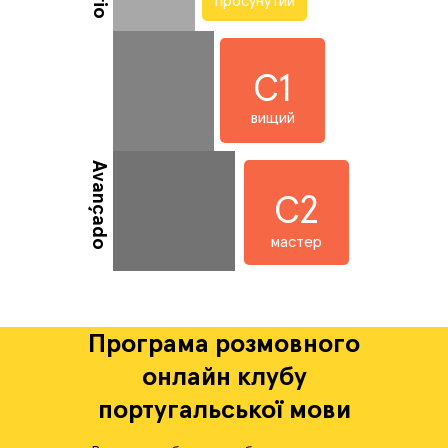
просунутий
C1
вищий
Avançado
C2
мастер
Програма розмовного
онлайн клубу
португальської мови