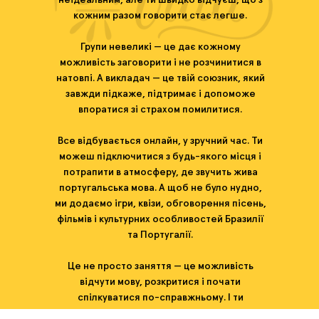
неідеальним, але ти швидко відчуєш, що з
кожним разом говорити стає легше.
Групи невеликі — це дає кожному
можливість заговорити і не розчинитися в
натовпі. А викладач — це твій союзник, який
завжди підкаже, підтримає і допоможе
впоратися зі страхом помилитися.
Все відбувається онлайн, у зручний час. Ти
можеш підключитися з будь-якого місця і
потрапити в атмосферу, де звучить жива
португальська мова. А щоб не було нудно,
ми додаємо ігри, квізи, обговорення пісень,
фільмів і культурних особливостей Бразилії
та Португалії.
Це не просто заняття — це можливість
відчути мову, розкритися і почати
спілкуватися по-справжньому. І ти
здивуєшся, як швидко почнеш це робити.