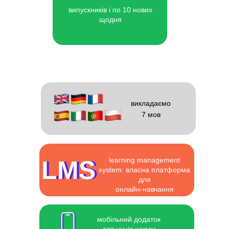
випускників і по 10 нових
щодня
викладаємо
7 мов
LMS
LMS
learning management
system: власна платформа
для
онлайн-навчання
мобільний додаток