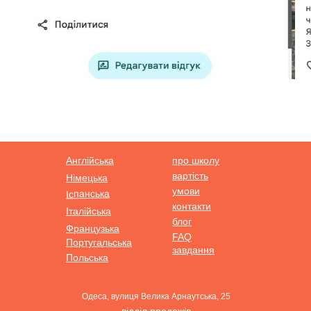
Англійська
про школу
вартість
Німецька
умови
Іспанська
контакти
Італійська
блог
Французька
FAQ
Португальська
завдання
Польська
Одеса, вулиця Велика Арнаутська, 25