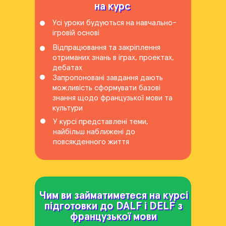
на курс
на курс
Усі уроки будуються на навчально-
ігровій основі
Відпрацювання та закріплення
отриманих знань в іграх, проектах,
дебатах
Запропоновані завдання дають
можливість сформувати базові
знання щодо французької мови та
культури
У курсі представлені теми,
найбільш наближені до
повсякденного життя
Чим ви займатиметеся на курсі
Чим ви займатиметеся на курсі
підготовки до DALF і DELF з
підготовки до DALF і DELF з
французької мови
французької мови