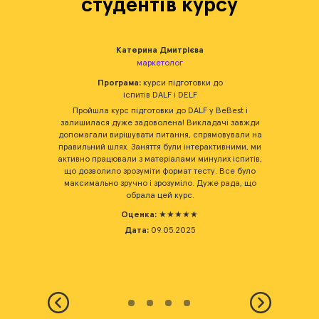
студентів курсу
Катерина Дмитрієва
маркетолог
Програма:
курси підготовки до
іспитів DALF і DELF
я краще
Пройшла курс підготовки до DALF у BeBest і
Скла
адати
залишилася дуже задоволена! Викладачі завжди
б
аспекти
допомагали вирішувати питання, спрямовували на
Викла
F на
правильний шлях. Заняття були інтерактивними, ми
до
і пробні
активно працювали з матеріалами минулих іспитів,
Осо
лах.
що дозволило зрозуміти формат тесту. Все було
усної 
ідмінним
максимально зручно і зрозуміло. Дуже рада, що
тр
обрала цей курс.
Оценка:
★★★★★
Дата:
09.05.2025