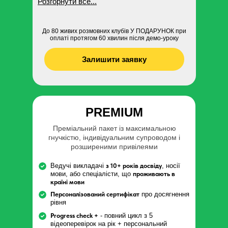
Розгорнути все...
До 80 живих розмовних клубів У ПОДАРУНОК при
оплаті протягом 60 хвилин після демо-уроку
Залишити заявку
PREMIUM
Преміальний пакет із максимальною
гнучкістю, індивідуальним супроводом і
розширеними привілеями
Ведучі викладачі
з 10+ років досвіду
, носії
мови, або спеціалісти, що
проживають в
країні мови
Персоналізований сертифікат
про досягнення
рівня
Progress check +
- повний цикл з 5
відеоперевірок на рік + персональний