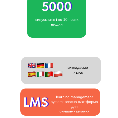
5000
5000
випускників і по 10 нових
щодня
викладаємо
7 мов
LMS
LMS
learning management
system: власна платформа
для
онлайн-навчання