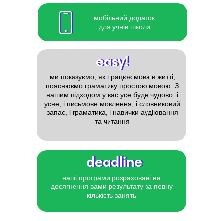
мобільний додаток
для учнів школи
easy!
easy!
ми показуємо, як працює мова в житті,
пояснюємо граматику простою мовою. З
нашим підходом у вас усе буде чудово: і
усне, і письмове мовлення, і словниковий
запас, і граматика, і навички аудіювання
та читання
deadline
deadline
наші програми розраховані на
досягнення вами результату за певну
кількість занять