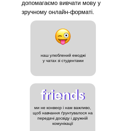
допомагаємо вивчати мову у
зручному онлайн-форматі.
наш улюблений емоджі
у чатах зі студентами
friends
friends
ми не конвеєр і нам важливо,
щоб навчання ґрунтувалося на
передачі досвіду і дружній
комунікації