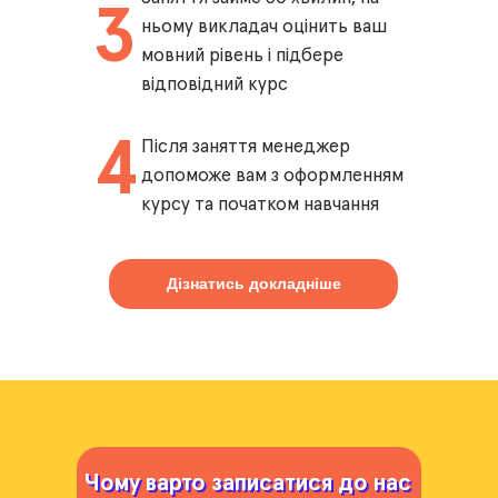
3
ньому викладач оцінить ваш
мовний рівень і підбере
відповідний курс
4
Після заняття менеджер
допоможе вам з оформленням
курсу та початком навчання
Дізнатись докладніше
Чому варто записатися до нас
Чому варто записатися до нас