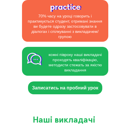
practice
practice
70% часу на уроці говорить і
практикується студент, отримані знання
ви будете одразу застосовувати в
діалогах і спілкуванні з викладачем/
групою
кожні півроку наші викладачі
проходять кваліфікацію,
методисти стежать за якістю
викладання
Записатись на пробний урок
Наші викладачі