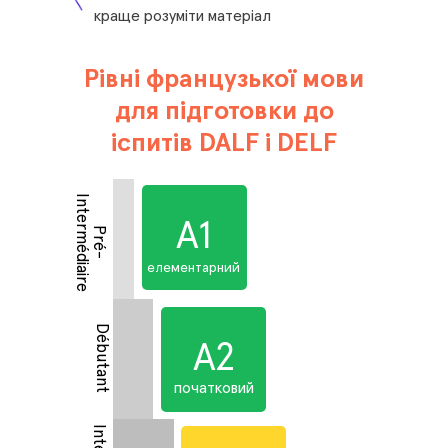
краще розуміти матеріал
Рівні французької мови
для підготовки до
іспитів DALF і DELF
I
e
А1
P
r
é
-
n
t
e
r
m
é
d
i
a
i
r
елементарний
Débutant
А2
початковий