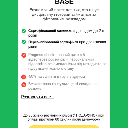
BASE
Економічний пакет для тих, хто цінує
дисципліну і готовий займатися за
фіксованим розкладом
Сертифікований викладач
з досвідом до 2-х
років
Персоналізований сертифікат
про досягнення
рівня
Progress check - повний цикл з 5
відеоперевірок на рік + персональний
відеозвіт з рекомендаціями від методиста за
підсумками кожного етапу
-50% на заняття в групі з другом
Безкоштовна консультація зі складання
резюме
Розгорнути все...
До 80 живих розмовних клубів У ПОДАРУНОК при
оплаті протягом 60 хвилин після демо-уроку