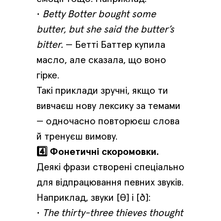
•
Betty Botter bought some
butter, but she said the butter’s
bitter.
— Бетті Баттер купила
масло, але сказала, що воно
гірке.
Такі приклади зручні, якщо ти
вивчаєш нову лексику за темами
— одночасно повторюєш слова
й тренуєш вимову.
4️⃣ Фонетичні скоромовки.
Деякі фрази створені спеціально
для відпрацювання певних звуків.
Наприклад, звуки [θ] і [ð]:
•
The thirty-three thieves thought