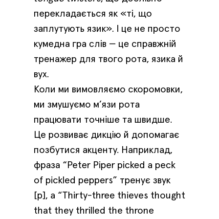
перекладається як «ті, що
заплутують язик». І це не просто
кумедна гра слів — це справжній
тренажер для твого рота, язика й
вух.
Коли ми вимовляємо скоромовки,
ми змушуємо м’язи рота
працювати точніше та швидше.
Це розвиває дикцію й допомагає
позбутися акценту. Наприклад,
фраза “Peter Piper picked a peck
of pickled peppers” тренує звук
[p], а “Thirty-three thieves thought
that they thrilled the throne