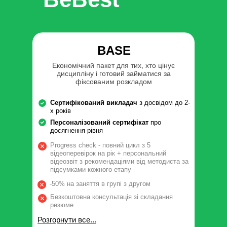
BASE
Економічний пакет для тих, хто цінує
дисципліну і готовий займатися за
фіксованим розкладом
Сертифікований викладач
з досвідом до 2-
х років
Персоналізований сертифікат
про
досягнення рівня
Progress check - повний цикл з 5
відеоперевірок на рік + персональний
відеозвіт з рекомендаціями від методиста за
підсумками кожного етапу
-50% на заняття в групі з другом
Безкоштовна консультація зі складання
резюме
Розгорнути все...