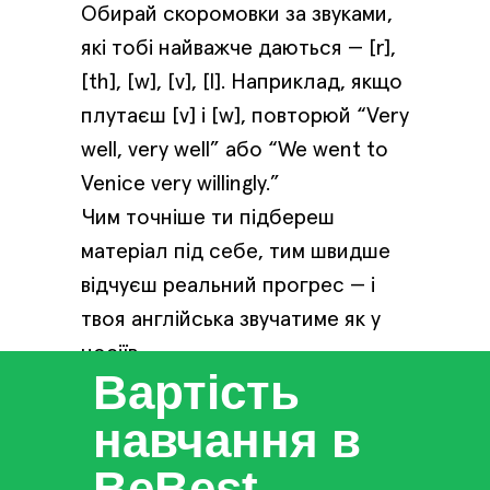
Обирай скоромовки за звуками,
які тобі найважче даються — [r],
[th], [w], [v], [l]. Наприклад, якщо
плутаєш [v] і [w], повторюй “Very
well, very well” або “We went to
Venice very willingly.”
Чим точніше ти підбереш
матеріал під себе, тим швидше
відчуєш реальний прогрес — і
твоя англійська звучатиме як у
носіїв.
Вартість
навчання в
BeBest