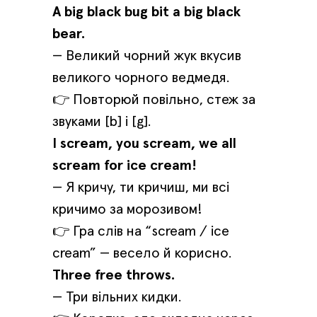
A big black bug bit a big black
bear.
— Великий чорний жук вкусив
великого чорного ведмедя.
👉 Повторюй повільно, стеж за
звуками [b] і [g].
I scream, you scream, we all
scream for ice cream!
— Я кричу, ти кричиш, ми всі
кричимо за морозивом!
👉 Гра слів на “scream / ice
cream” — весело й корисно.
Three free throws.
— Три вільних кидки.