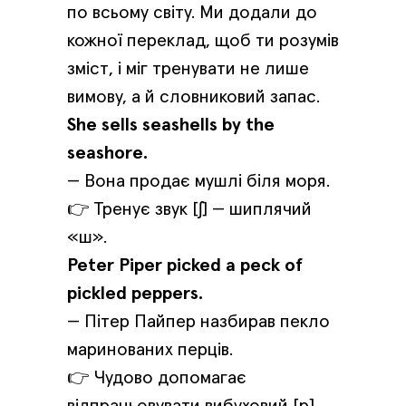
по всьому світу. Ми додали до
кожної переклад, щоб ти розумів
зміст, і міг тренувати не лише
вимову, а й словниковий запас.
She sells seashells by the
seashore.
— Вона продає мушлі біля моря.
👉 Тренує звук [ʃ] — шиплячий
«ш».
Peter Piper picked a peck of
pickled peppers.
— Пітер Пайпер назбирав пекло
маринованих перців.
👉 Чудово допомагає
відпрацьовувати вибуховий [p].