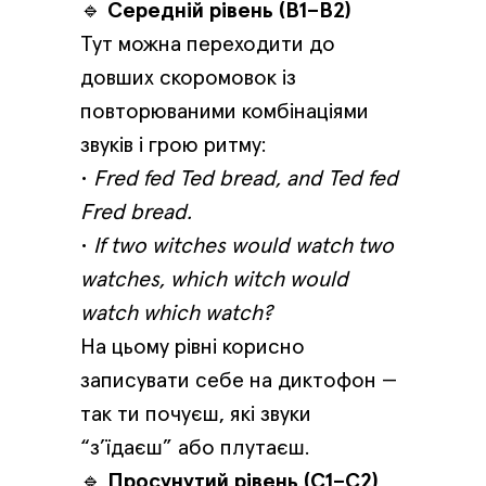
🔹
Середній рівень (B1–B2)
Тут можна переходити до
довших скоромовок із
повторюваними комбінаціями
звуків і грою ритму:
•
Fred fed Ted bread, and Ted fed
Fred bread.
•
If two witches would watch two
watches, which witch would
watch which watch?
На цьому рівні корисно
записувати себе на диктофон —
так ти почуєш, які звуки
“з’їдаєш” або плутаєш.
🔹
Просунутий рівень (C1–C2)