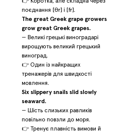
👉 Коротка, але складна через
поєднання [θr] і [fr].
The great Greek grape growers
grow great Greek grapes.
— Великі грецькі виноградарі
вирощують великий грецький
виноград.
👉 Один із найкращих
тренажерів для швидкості
мовлення.
Six slippery snails slid slowly
seaward.
— Шість слизьких равликів
повільно повзли до моря.
👉 Тренує плавність вимови й