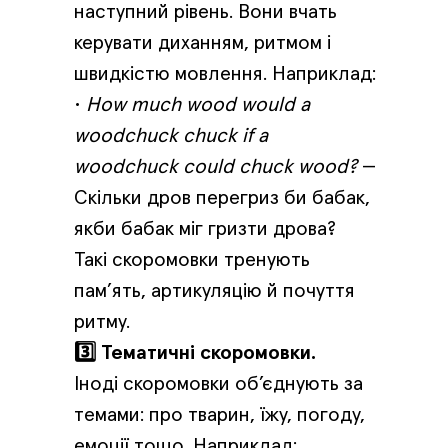
наступний рівень. Вони вчать
керувати диханням, ритмом і
швидкістю мовлення. Наприклад:
•
How much wood would a
woodchuck chuck if a
woodchuck could chuck wood?
—
Скільки дров перегриз би бабак,
якби бабак міг гризти дрова?
Такі скоромовки тренують
пам’ять, артикуляцію й почуття
ритму.
3️⃣ Тематичні скоромовки.
Іноді скоромовки об’єднують за
темами: про тварин, їжу, погоду,
емоції тощо. Наприклад: