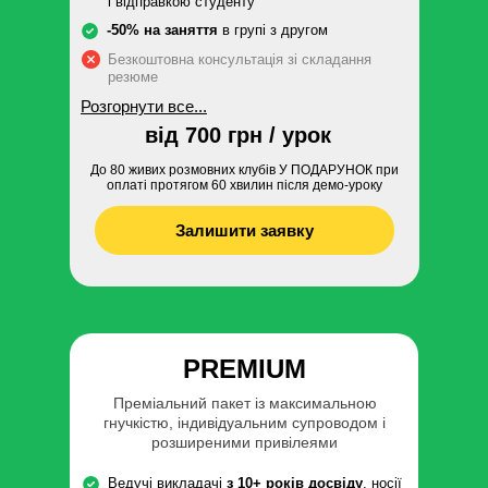
і відправкою студенту
-50% на заняття
в групі з другом
Безкоштовна консультація зі складання
резюме
Розгорнути все...
від 700 грн / урок
До 80 живих розмовних клубів У ПОДАРУНОК при
оплаті протягом 60 хвилин після демо-уроку
Залишити заявку
PREMIUM
Преміальний пакет із максимальною
гнучкістю, індивідуальним супроводом і
розширеними привілеями
Ведучі викладачі
з 10+ років досвіду
, носії