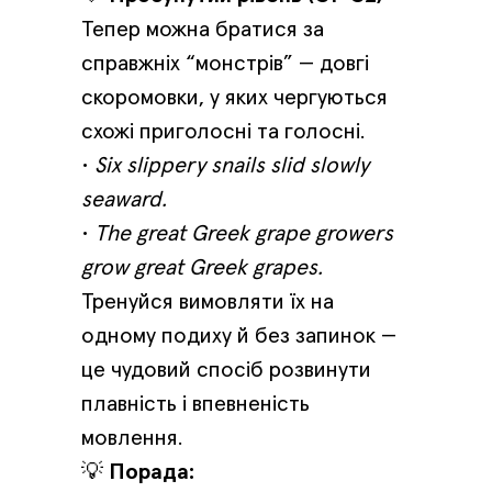
Тепер можна братися за
справжніх “монстрів” — довгі
скоромовки, у яких чергуються
схожі приголосні та голосні.
•
Six slippery snails slid slowly
seaward.
•
The great Greek grape growers
grow great Greek grapes.
Тренуйся вимовляти їх на
одному подиху й без запинок —
це чудовий спосіб розвинути
плавність і впевненість
мовлення.
💡
Порада: