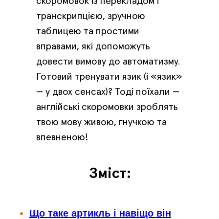
скоромовок із перекладом і
транскрипцією, зручною
таблицею та простими
вправами, які допоможуть
довести вимову до автоматизму.
Готовий тренувати язик (і «язик»
— у двох сенсах)? Тоді поїхали —
англійські скоромовки зроблять
твою мову живою, гнучкою та
впевненою!
Зміст:
Що таке артикль і навіщо він