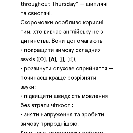
throughout Thursday” — шиплячі
та свистячі.
Скоромовки особливо корисні
тим, хто вивчає англійську не з
дитинства. Вони допомагають:
• покращити вимову складних
звуків ([θ], [ð], [ʃ], [ʧ]);
• розвинути слухове сприйняття —
починаєш краще розрізняти
звуки;
• підвищити швидкість мовлення
без втрати чіткості;
• зняти напруження та зробити
вимову природнішою.
Крім того, скоромовки роблять