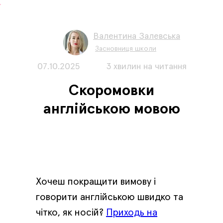
Валентина Залевська
Засновниця школи
07.10.2025
3 хвилин на читання
Скоромовки
англійською мовою
Хочеш покращити вимову і
говорити англійською швидко та
чітко, як носій?
Приходь на