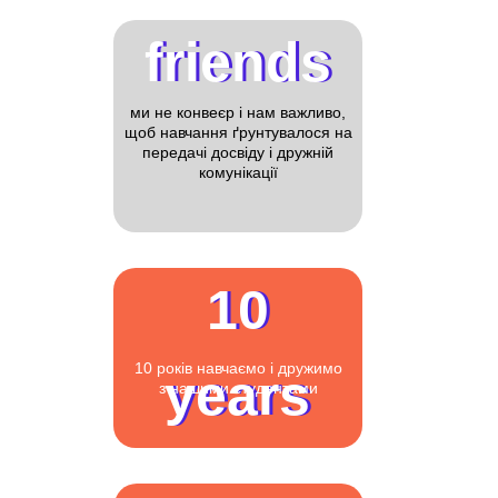
friends
friends
ми не конвеєр і нам важливо,
щоб навчання ґрунтувалося на
передачі досвіду і дружній
комунікації
10
10
10 років навчаємо і дружимо
years
years
з нашими студентами