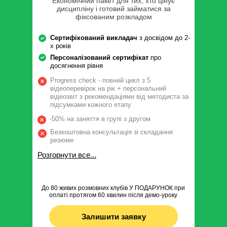
Економічний пакет для тих, хто цінує
дисципліну і готовий займатися за
фіксованим розкладом
Сертифікований викладач
з досвідом до 2-
х років
Персоналізований сертифікат
про
досягнення рівня
Progress check - повний цикл з 5
відеоперевірок на рік + персональний
відеозвіт з рекомендаціями від методиста за
підсумками кожного етапу
-50% на заняття в групі з другом
Безкоштовна консультація зі складання
резюме
Розгорнути все...
До 80 живих розмовних клубів У ПОДАРУНОК при
оплаті протягом 60 хвилин після демо-уроку
Залишити заявку