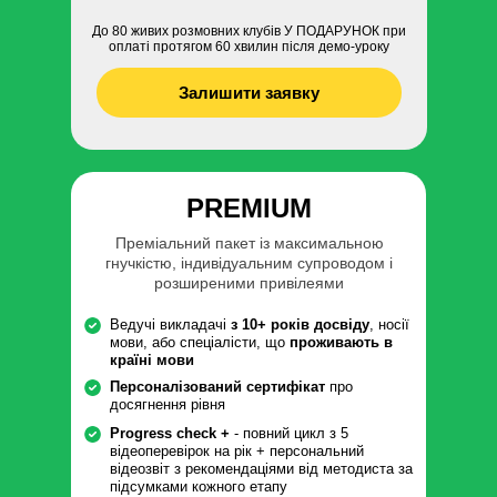
До 80 живих розмовних клубів У ПОДАРУНОК при
оплаті протягом 60 хвилин після демо-уроку
Залишити заявку
PREMIUM
Преміальний пакет із максимальною
гнучкістю, індивідуальним супроводом і
розширеними привілеями
Ведучі викладачі
з 10+ років досвіду
, носії
мови, або спеціалісти, що
проживають в
країні мови
Персоналізований сертифікат
про
досягнення рівня
Progress check +
- повний цикл з 5
відеоперевірок на рік + персональний
відеозвіт з рекомендаціями від методиста за
підсумками кожного етапу