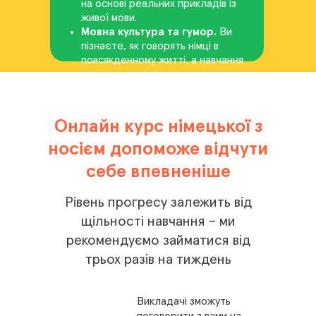
на основі реальних прикладів із
живої мови.
Мовна культура та гумор.
Ви
пізнаєте, як говорять німці в
повсякденному житті, а навчання
стає легким і цікавим.
Онлайн курс німецької з
носієм допоможе відчути
себе впевненіше
Рівень прогресу залежить від
щільності навчання – ми
рекомендуємо займатися від
трьох разів на тиждень
Викладачі зможуть