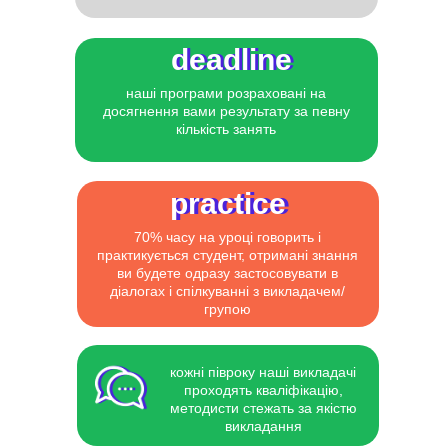
deadline
deadline
наші програми розраховані на
досягнення вами результату за певну
кількість занять
practice
practice
70% часу на уроці говорить і
практикується студент, отримані знання
ви будете одразу застосовувати в
діалогах і спілкуванні з викладачем/
групою
кожні півроку наші викладачі
проходять кваліфікацію,
методисти стежать за якістю
викладання