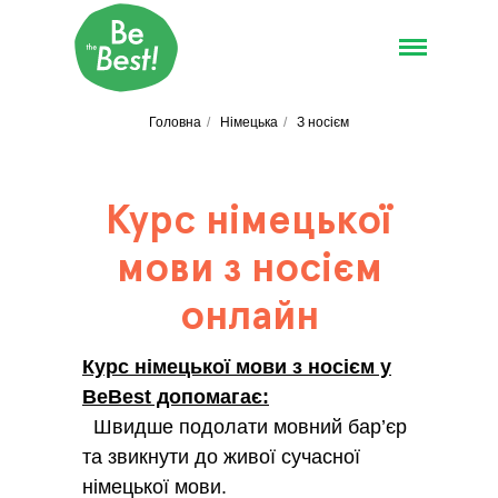
Головна
/
Німецька
/
З носієм
Курс німецької
мови з носієм
онлайн
Курс німецької мови з носієм у
BeBest допомагає:
Швидше подолати мовний бар’єр
та звикнути до живої сучасної
німецької мови.