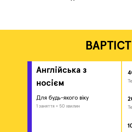
ВАРТІСТ
Англійська з
4
Те
носієм
Для будь-якого віку
2
1 заняття = 50 хвилин
Те
1