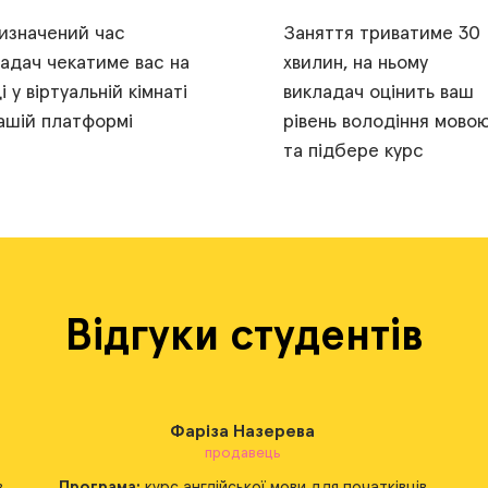
изначений час
Заняття триватиме 30
адач чекатиме вас на
хвилин, на ньому
і у віртуальній кімнаті
викладач оцінить ваш
ашій платформі
рівень володіння мово
та підбере курс
Відгуки студентів
Айшат Даніярбекова
адміністратор
Програма:
курс англійської мови для початківців