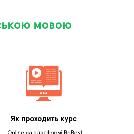
йською мовою
Як проходить курс
Online на платформі BeBest