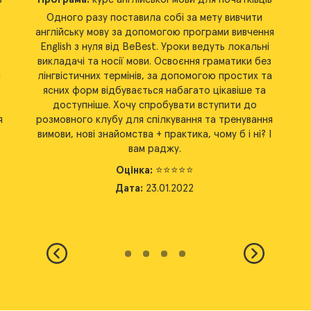
Мій досвід вивчення англійської почався ще зі
я
шкільних часів. Коли я дізналася, що моя
найкраща шкільна подруга дивиться фільми та
серіали англійською мовою, я запитала себе:
«Чим я гірша?». В Інтернеті знайшла сайт з
уроками англійської мови для початківців, це
були Ви - BeBest.
Значно покращити володіння допомогли мені
ваші викладачі, з якими займаюся дистанційно.
Імпонує те, що методика вивчення підбирається
індивідуально відповідно до рівня знань та
поставлених цілей. Впевнена, що незабаром теж
почну дивитися фільми англійською, як і подруга.
Оцінка:
⭐️⭐️⭐️⭐️⭐️
Дата:
20.08.2020