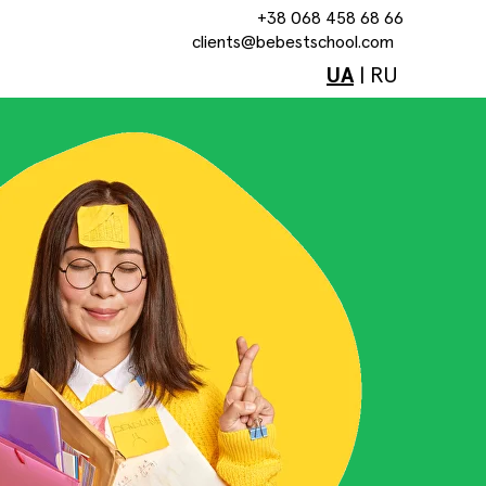
+38 068 458 68 66
clients@bebestschool.com
UA
|
RU