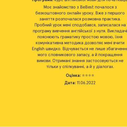
я з
Одного разу поставила собі за мету вивчити
першого
англійську мову за допомогою програми вивченн
тика.
English з нуля від BeBest. Уроки ведуть локальні
лася на
викладачі та носії мови. Освоєння граматики без
икладачі
лінгвістичних термінів, за допомогою простих та
, їхня
ясних форм відбувається набагато цікавіше та
і вчити
доступніше. Хочу спробувати вступити до
багачення
розмовного клубу для спілкування та тренування
ащення
вимови, нові знайомства + практика, чому б і ні? І
ься не
вам раджу.
х.
Оцінка:
⭐️⭐️⭐️⭐️⭐️
Дата:
23.01.2022