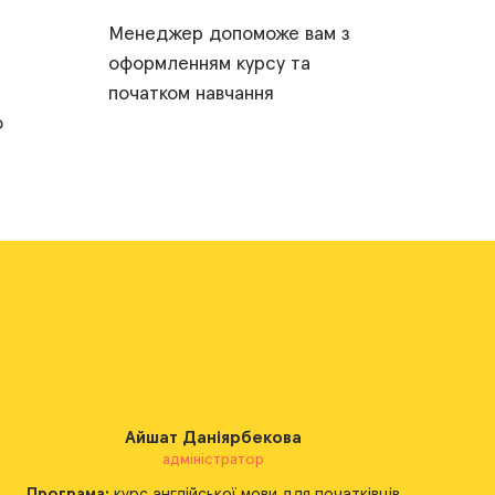
Менеджер допоможе вам з
оформленням курсу та
початком навчання
ю
Наталя Крот
менеджер
Програма:
курс англійської мови для початківців
П