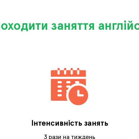
роходити заняття англі
Інтенсивність занять
3 рази на тиждень