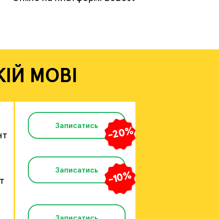
КІЙ МОВІ
Записатись
-20%
нт
Записатись
-10%
т
Записатись