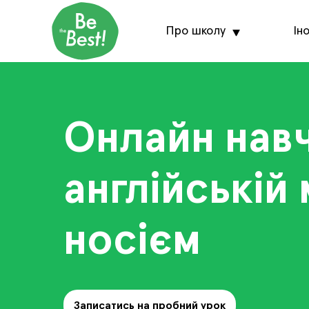
Про школу
Ін
Онлайн нав
англійській 
носієм
Записатись на пробний урок