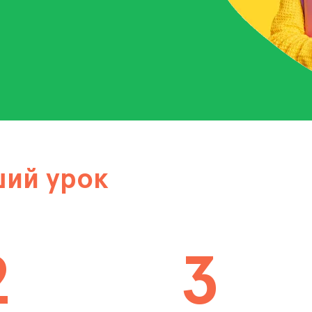
ший урок
2
3