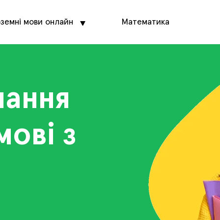
оземні мови онлайн
Математика
чання
мові з