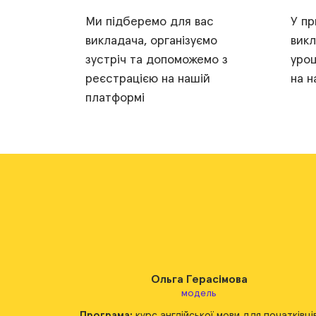
Ми підберемо для вас
У пр
викладача, організуємо
викл
зустріч та допоможемо з
уроц
реєстрацією на нашій
на н
платформі
Фаріза Назерева
продавець
чатківців
Програма:
курс англійської мови для початківців