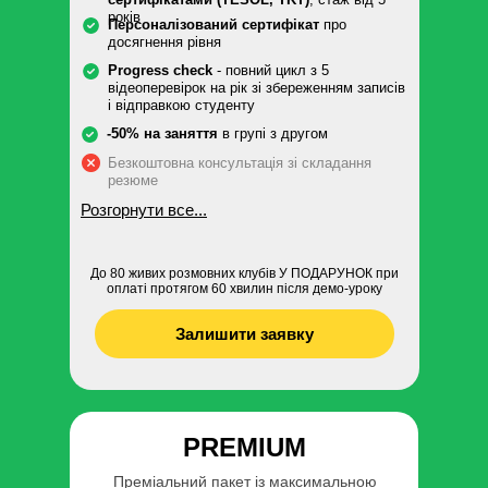
років
Персоналізований сертифікат
про
досягнення рівня
Progress check
- повний цикл з 5
відеоперевірок на рік зі збереженням записів
і відправкою студенту
-50% на заняття
в групі з другом
Безкоштовна консультація зі складання
резюме
Розгорнути все...
До 80 живих розмовних клубів У ПОДАРУНОК при
оплаті протягом 60 хвилин після демо-уроку
Залишити заявку
PREMIUM
Преміальний пакет із максимальною