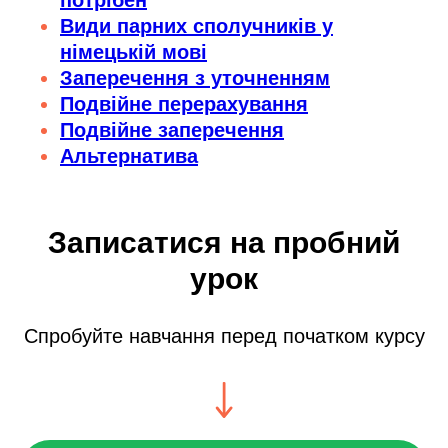
потрібен
Види парних сполучників у
німецькій мові
Заперечення з уточненням
Подвійне перерахування
Подвійне заперечення
Альтернатива
Записатися на пробний
урок
Спробуйте навчання перед початком курсу