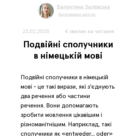
Валентина Залевська
Засновниця школи
23.02.2025
4 хвилин на читання
Подвійні сполучники
в німецькій мові
Подвійні сполучники в німецькій
мові - це такі вирази, які з'єднують
два речення або частини
речення. Вони допомагають
зробити мовлення цікавішим і
різноманітнішим. Наприклад, такі
сполучники як «entweder... oder»