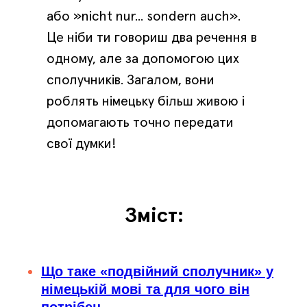
або »nicht nur... sondern auch».
Це ніби ти говориш два речення в
одному, але за допомогою цих
сполучників. Загалом, вони
роблять німецьку більш живою і
допомагають точно передати
свої думки!
Зміст:
Що таке «подвійний сполучник» у
німецькій мові та для чого він