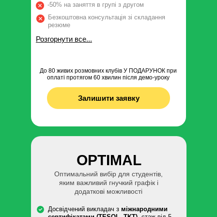
-50% на заняття в групі з другом
Безкоштовна консультація зі складання
резюме
Розгорнути все...
До 80 живих розмовних клубів У ПОДАРУНОК при
оплаті протягом 60 хвилин після демо-уроку
Залишити заявку
OPTIMAL
Оптимальний вибір для студентів,
яким важливий гнучкий графік і
додаткові можливості
Досвідчений викладач з
міжнародними
сертифікатами (TESOL, TKT)
, стаж від 5