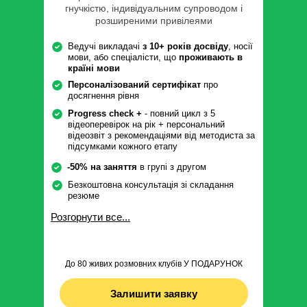
гнучкістю, індивідуальним супроводом і
розширеними привілеями
Ведучі викладачі
з 10+ років досвіду
, носії
мови, або спеціалісти, що
проживають в
країні мови
Персоналізований сертифікат
про
досягнення рівня
Progress check +
- повний цикл з 5
відеоперевірок на рік + персональний
відеозвіт з рекомендаціями від методиста за
підсумками кожного етапу
-50% на заняття
в групі з другом
Безкоштовна консультація зі складання
резюме
Розгорнути все...
До 80 живих розмовних клубів У ПОДАРУНОК
Залишити заявку