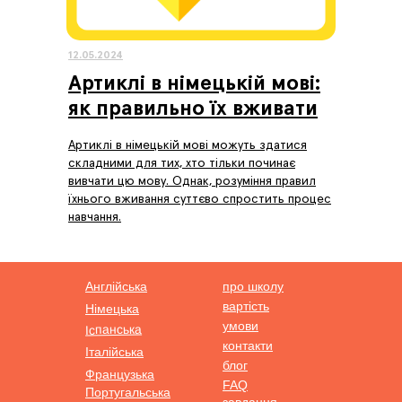
12.05.2024
Артиклі в німецькій мові:
як правильно їх вживати
Артиклі в німецькій мові можуть здатися
складними для тих, хто тільки починає
вивчати цю мову. Однак, розуміння правил
їхнього вживання суттєво спростить процес
навчання.
Англійська
про школу
вартість
Німецька
умови
Іспанська
контакти
Італійська
блог
Французька
FAQ
Португальська