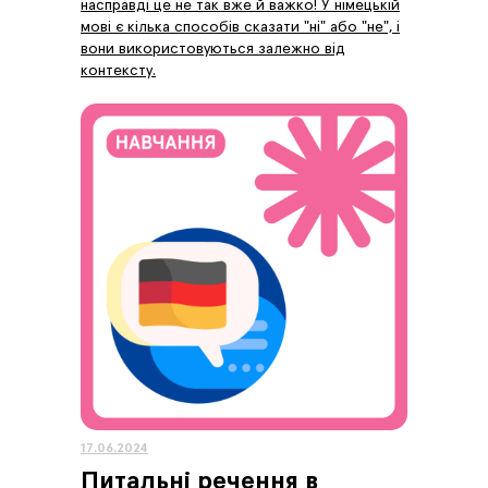
насправді це не так вже й важко! У німецькій
мові є кілька способів сказати "ні" або "не", і
вони використовуються залежно від
контексту.
17.06.2024
Питальні речення в