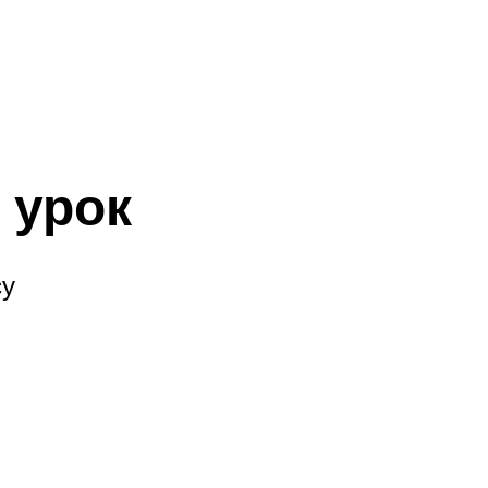
 урок
су