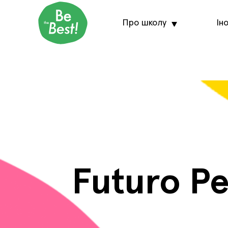
Про школу
Ін
Futuro Pe