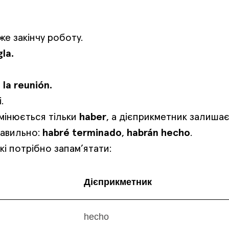
же закінчу роботу.
la.
 la reunión.
.
змінюється тільки
haber
, а дієприкметник залиша
равильно:
habré terminado
,
habrán hecho
.
кі потрібно запам’ятати:
Дієприкметник
hecho