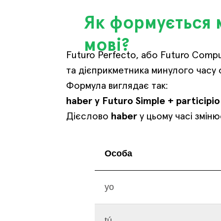
Як формується м
мові?
Futuro Perfecto, або Futuro Comp
та дієприкметника минулого часу 
Формула виглядає так:
haber у Futuro Simple + participi
Дієслово
haber
у цьому часі змін
Особа
yo
tú