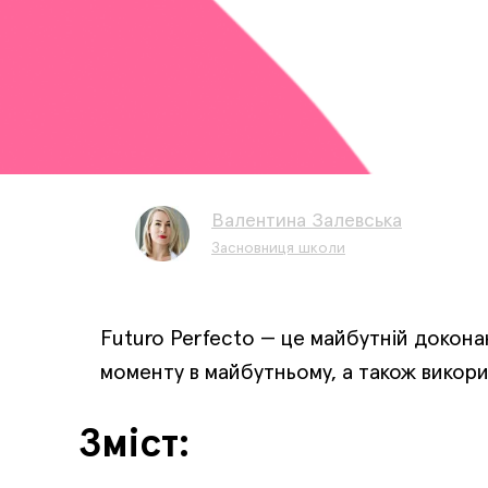
Валентина Залевська
Засновниця школи
Futuro Perfecto — це майбутній доконан
моменту в майбутньому, а також викор
Зміст: