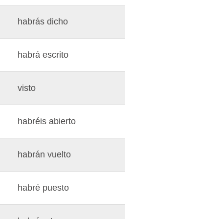
habrás dicho
habrá escrito
visto
habréis abierto
habrán vuelto
habré puesto