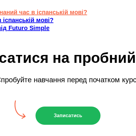
аний час в іспанській мові?
в іспанській мові?
ід Futuro Simple
сатися на пробний
пробуйте навчання перед початком кур
Записатись