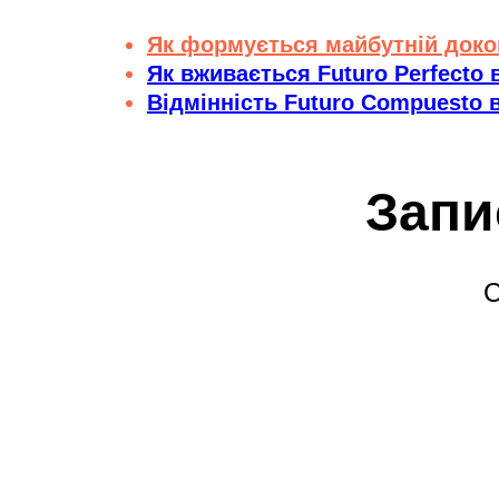
Як формується майбутній докон
Як вживається Futuro Perfecto 
Відмінність Futuro Compuesto в
Запи
С