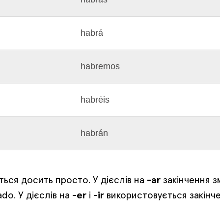
habrá
habremos
habréis
habrán
ься досить просто. У дієслів на
-ar
закінчення з
ado. У дієслів на
-er
і
-ir
використовується закінч