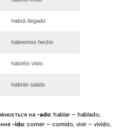
habrá llegado
habremos hecho
habréis visto
habrán salido
мінюється на
-ado
: hablar — hablado,
ення
-ido
: comer — comido, vivir — vivido,