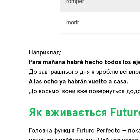
romper
morir
Наприклад:
Para mañana habré hecho todos los eje
До завтрашнього дня я зроблю всі впр
A las ocho ya habrán vuelto a casa.
До восьмої вони вже повернуться додо
Як вживається Futuro
Головна функція Futuro Perfecto — пок