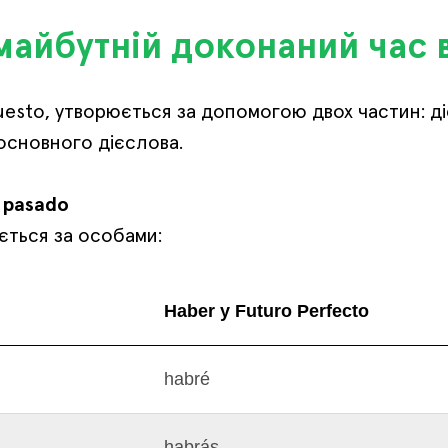
айбутній доконаний час в
uesto, утворюється за допомогою двох частин: д
основного дієслова.
o pasado
юється за особами:
Haber у Futuro Perfecto
habré
habrás