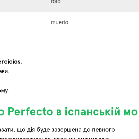
roto
muerto
rcicios.
ави.
му.
 Perfecto в іспанській мо
азати, що дія буде завершена до певного