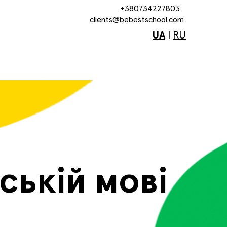
+380734227803
clients@bebestschool.com
UA
|
RU
нській мові