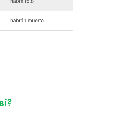
habrá roto
habrán muerto
ві?