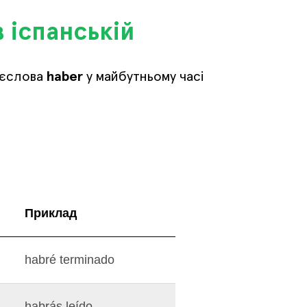
 іспанській
ієслова
haber
у майбутньому часі
Приклад
habré terminado
habrás leído