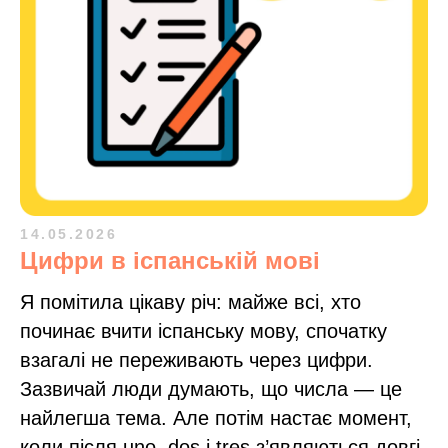
14.05.2026
Цифри в іспанській мові
Я помітила цікаву річ: майже всі, хто
починає вчити іспанську мову, спочатку
взагалі не переживають через цифри.
Зазвичай люди думають, що числа — це
найлегша тема. Але потім настає момент,
коли після uno, dos і tres з’являються довгі