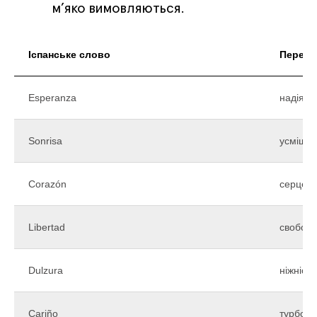
м’яко вимовляються.
Іспанське слово
Перекл
Esperanza
надія
Sonrisa
усмішка
Corazón
серце
Libertad
свобод
Dulzura
ніжність
Cariño
турбота,