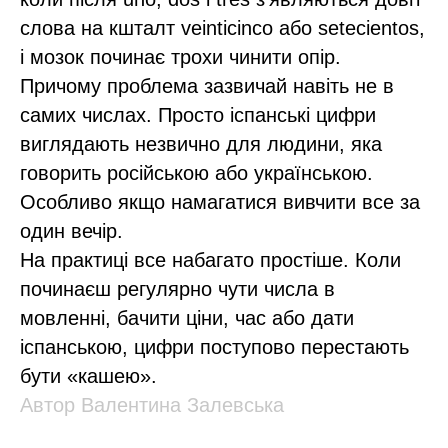
слова на кшталт veinticinco або setecientos,
і мозок починає трохи чинити опір.
Причому проблема зазвичай навіть не в
самих числах. Просто іспанські цифри
виглядають незвично для людини, яка
говорить російською або українською.
Особливо якщо намагатися вивчити все за
один вечір.
На практиці все набагато простіше. Коли
починаєш регулярно чути числа в
мовленні, бачити ціни, час або дати
іспанською, цифри поступово перестають
бути «кашею».
Автор Валентина Залевська