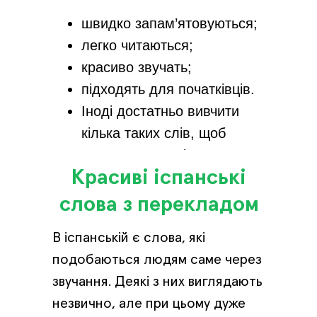
швидко запам’ятовуються;
легко читаються;
красиво звучать;
підходять для початківців.
Іноді достатньо вивчити
кілька таких слів, щоб
почати краще відчувати
Красиві іспанські
мову на слух.
слова з перекладом
В іспанській є слова, які
подобаються людям саме через
звучання. Деякі з них виглядають
незвично, але при цьому дуже