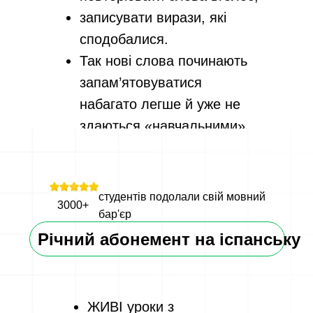
записувати вирази, які
сподобалися.
Так нові слова починають
запам’ятовуватися
набагато легше й уже не
здаються «навчальними».
Саме через красиві слова
багато хто поступово
починає цікавитися
студентів подолали свій мовний
3000+
іспанською мовою дедалі
бар'єр
більше.
Річний абонемент на іспанську
ЖИВІ уроки з