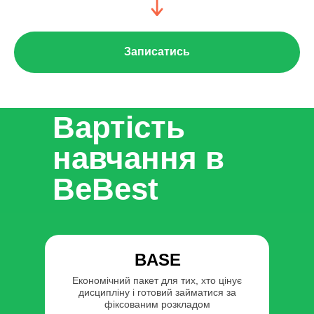
Записатись
Вартість
навчання в
BeBest
BASE
Економічний пакет для тих, хто цінує
дисципліну і готовий займатися за
фіксованим розкладом