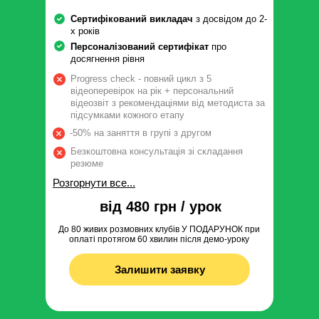
Сертифікований викладач
з досвідом до 2-
х років
Персоналізований сертифікат
про
досягнення рівня
Progress check - повний цикл з 5
відеоперевірок на рік + персональний
відеозвіт з рекомендаціями від методиста за
підсумками кожного етапу
-50% на заняття в групі з другом
Безкоштовна консультація зі складання
резюме
Розгорнути все...
від 480 грн / урок
До 80 живих розмовних клубів У ПОДАРУНОК при
оплаті протягом 60 хвилин після демо-уроку
Залишити заявку