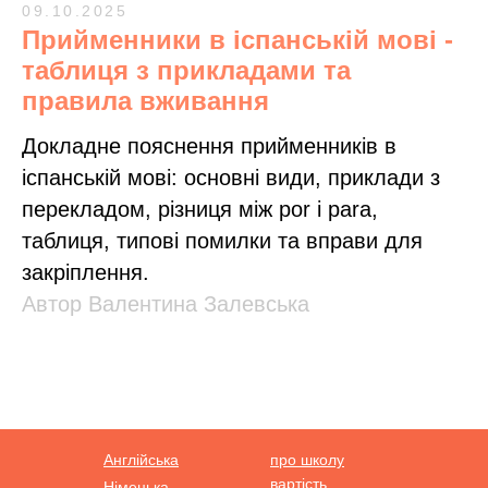
09.10.2025
Прийменники в іспанській мові -
таблиця з прикладами та
правила вживання
Докладне пояснення прийменників в
іспанській мові: основні види, приклади з
перекладом, різниця між por і para,
таблиця, типові помилки та вправи для
закріплення.
Автор Валентина Залевська
Англійська
про школу
вартість
Німецька