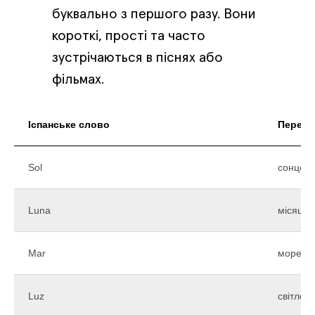
буквально з першого разу. Вони
короткі, прості та часто
зустрічаються в піснях або
фільмах.
Іспанське слово
Перекл
Sol
сонце
Luna
місяць
Mar
море
Luz
світло