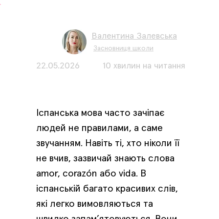
Валентина Залевська
Засновниця школи
22.05.2026
10 хвилин на читання
Іспанська мова часто зачіпає
людей не правилами, а саме
звучанням. Навіть ті, хто ніколи її
не вчив, зазвичай знають слова
amor, corazón або vida. В
іспанській багато красивих слів,
які легко вимовляються та