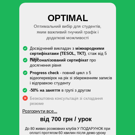
OPTIMAL
Оптимальний вибір для студентів,
яким важливий гнучкий графік і
додаткові можливості
Досвідчений викладач з
міжнародними
сертифікатами (TESOL, TKT)
, стаж від 5
років
Персоналізований сертифікат
про
досягнення рівня
Progress check
- повний цикл з 5
відеоперевірок на рік зі збереженням записів
і відправкою студенту
-50% на заняття
в групі з другом
Безкоштовна консультація зі складання
резюме
Розгорнути все...
від 700 грн / урок
До 80 живих розмовних клубів У ПОДАРУНОК при
оплаті протягом 60 хвилин після демо-уроку