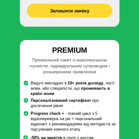
Залишити заявку
PREMIUM
Преміальний пакет із максимальною
гнучкістю, індивідуальним супроводом і
розширеними привілеями
Ведучі викладачі
з 10+ років досвіду
, носії
мови, або спеціалісти, що
проживають в
країні мови
Персоналізований сертифікат
про
досягнення рівня
Progress check +
- повний цикл з 5
відеоперевірок на рік + персональний
відеозвіт з рекомендаціями від методиста за
підсумками кожного етапу
-50% на заняття
в групі з другом