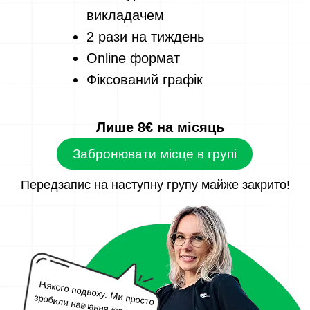
викладачем
2 рази на тиждень
Online формат
Фіксований графік
Лише 8€ на місяць
Забронювати місце в групі
Передзапис на наступну групу майже закрито!
Ніякого подвоху. Ми просто
зробили навчання іспанської