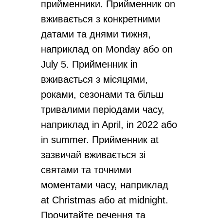
прийменники. Прийменник on
вживається з конкретними
датами та днями тижня,
наприклад on Monday або on
July 5. Прийменник in
вживається з місяцями,
роками, сезонами та більш
тривалими періодами часу,
наприклад in April, in 2022 або
in summer. Прийменник at
зазвичай вживається зі
святами та точними
моментами часу, наприклад
at Christmas або at midnight.
Прочитайте речення та