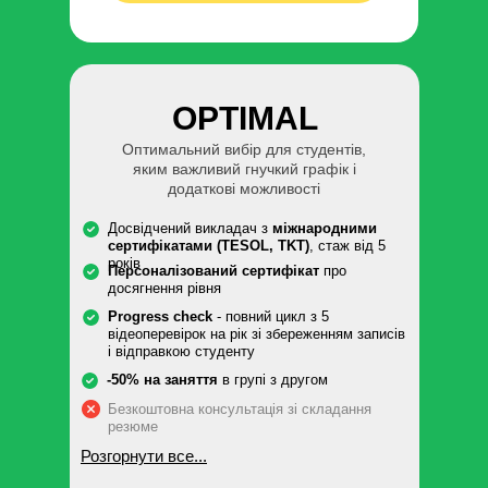
OPTIMAL
Оптимальний вибір для студентів,
яким важливий гнучкий графік і
додаткові можливості
Досвідчений викладач з
міжнародними
сертифікатами (TESOL, TKT)
, стаж від 5
років
Персоналізований сертифікат
про
досягнення рівня
Progress check
- повний цикл з 5
відеоперевірок на рік зі збереженням записів
і відправкою студенту
-50% на заняття
в групі з другом
Безкоштовна консультація зі складання
резюме
Розгорнути все...