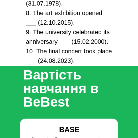
(31.07.1978).
8. The art exhibition opened
___ (12.10.2015).
9. The university celebrated its
anniversary ___ (15.02.2000).
10. The final concert took place
___ (24.08.2023).
✅ Відповіді до всіх завдань
Вартість
ви знайдете в кінці сторінки
навчання в
BeBest
BASE