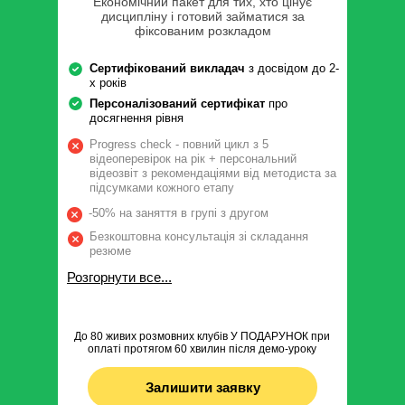
Економічний пакет для тих, хто цінує
дисципліну і готовий займатися за
фіксованим розкладом
Сертифікований викладач
з досвідом до 2-
х років
Персоналізований сертифікат
про
досягнення рівня
Progress check - повний цикл з 5
відеоперевірок на рік + персональний
відеозвіт з рекомендаціями від методиста за
підсумками кожного етапу
-50% на заняття в групі з другом
Безкоштовна консультація зі складання
резюме
Розгорнути все...
До 80 живих розмовних клубів У ПОДАРУНОК при
оплаті протягом 60 хвилин після демо-уроку
Залишити заявку