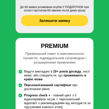
До 80 живих розмовних клубів У ПОДАРУНОК при
оплаті протягом 60 хвилин після демо-уроку
Залишити заявку
PREMIUM
Преміальний пакет із максимальною
гнучкістю, індивідуальним супроводом і
розширеними привілеями
Ведучі викладачі
з 10+ років досвіду
, носії
мови, або спеціалісти, що
проживають в
країні мови
Персоналізований сертифікат
про
досягнення рівня
Progress check +
- повний цикл з 5
відеоперевірок на рік + персональний
відеозвіт з рекомендаціями від методиста за
підсумками кожного етапу