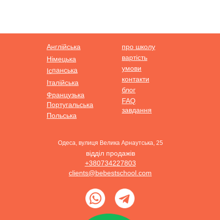
Англійська
про школу
вартість
Німецька
умови
Іспанська
контакти
Італійська
блог
Французька
FAQ
Португальська
завдання
Польська
Одеса, вулиця Велика Арнаутська, 25
відділ продажів
+380734227803
clients@bebestschool.com