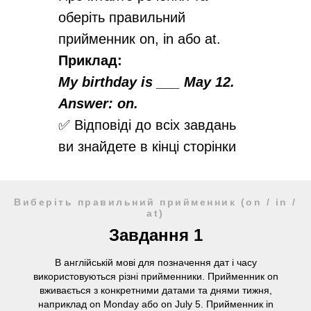
оберіть правильний
прийменник on, in або at.
Приклад:
My birthday is ___ May 12.
Answer: on.
✅ Відповіді до всіх завдань
ви знайдете в кінці сторінки
Виберіть правильний прийменник (on / in /
at)
Завдання 1
В англійській мові для позначення дат і часу
використовуються різні прийменники. Прийменник on
вживається з конкретними датами та днями тижня,
наприклад on Monday або on July 5. Прийменник in