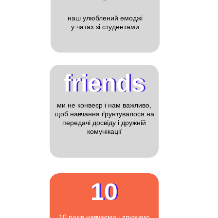
наш улюблений емоджі
у чатах зі студентами
friends
friends
ми не конвеєр і нам важливо,
щоб навчання ґрунтувалося на
передачі досвіду і дружній
комунікації
10
10
10 років навчаємо і дружимо