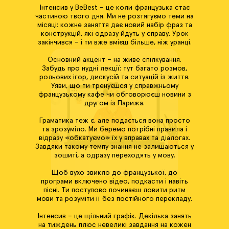
Інтенсив у BeBest – це коли французька стає
частиною твого дня. Ми не розтягуємо теми на
місяці: кожне заняття дає новий набір фраз та
конструкцій, які одразу йдуть у справу. Урок
закінчився – і ти вже вмієш більше, ніж уранці.
Основний акцент – на живе спілкування.
Забудь про нудні лекції: тут багато розмов,
рольових ігор, дискусій та ситуацій із життя.
Уяви, що ти тренуєшся у справжньому
французькому кафе чи обговорюєш новини з
другом із Парижа.
Граматика теж є, але подається вона просто
та зрозуміло. Ми беремо потрібні правила і
відразу «обкатуємо» їх у вправах та діалогах.
Завдяки такому темпу знання не залишаються у
зошиті, а одразу переходять у мову.
Щоб вухо звикло до французької, до
програми включено відео, подкасти і навіть
пісні. Ти поступово починаєш ловити ритм
мови та розуміти її без постійного перекладу.
Інтенсив – це щільний графік. Декілька занять
на тиждень плюс невеликі завдання на кожен