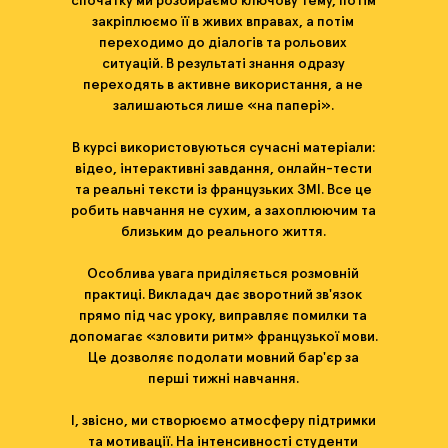
спочатку ми розбираємо ключову тему, потім
закріплюємо її в живих вправах, а потім
переходимо до діалогів та рольових
ситуацій. В результаті знання одразу
переходять в активне використання, а не
залишаються лише «на папері».
В курсі використовуються сучасні матеріали:
відео, інтерактивні завдання, онлайн-тести
та реальні тексти із французьких ЗМІ. Все це
робить навчання не сухим, а захоплюючим та
близьким до реального життя.
Особлива увага приділяється розмовній
практиці. Викладач дає зворотний зв'язок
прямо під час уроку, виправляє помилки та
допомагає «зловити ритм» французької мови.
Це дозволяє подолати мовний бар'єр за
перші тижні навчання.
І, звісно, ​​ми створюємо атмосферу підтримки
та мотивації. На інтенсивності студенти