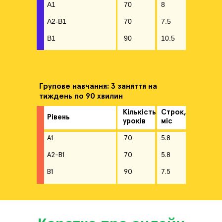
А1
70
8
A2-B1
70
7.5
B1
90
10.5
Групове навчання: 3 заняття на
тиждень по 90 хвилин
Кількість
Строк,
Рівень
уроків
міс
А1
70
5.8
A2-B1
70
5.8
B1
90
7.5