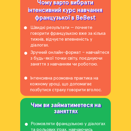
Чому варто вибрати
Чому варто вибрати
інтенсивний курс навчання
інтенсивний курс навчання
французької в BeBest
французької в BeBest
Швидкі результати — почнете
говорити французькою вже за кілька
тижнів, відчуєте впевненість у
діалогах.
Зручний онлайн-формат – навчайтеся
з будь-якої точки світу, поєднуючи
заняття з навчанням чи роботою.
Інтенсивна розмовна практика на
кожному уроці, що допомагає
позбутися страху говорити вголос.
Чим ви займатиметеся на
Чим ви займатиметеся на
заняттях
заняттях
Розмовляти французькою у діалогах
та рольових іграх, навчаючись