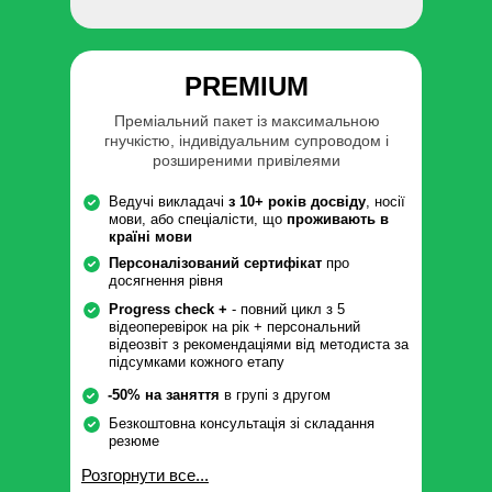
PREMIUM
Преміальний пакет із максимальною
гнучкістю, індивідуальним супроводом і
розширеними привілеями
Ведучі викладачі
з 10+ років досвіду
, носії
мови, або спеціалісти, що
проживають в
країні мови
Персоналізований сертифікат
про
досягнення рівня
Progress check +
- повний цикл з 5
відеоперевірок на рік + персональний
відеозвіт з рекомендаціями від методиста за
підсумками кожного етапу
-50% на заняття
в групі з другом
Безкоштовна консультація зі складання
резюме
Розгорнути все...