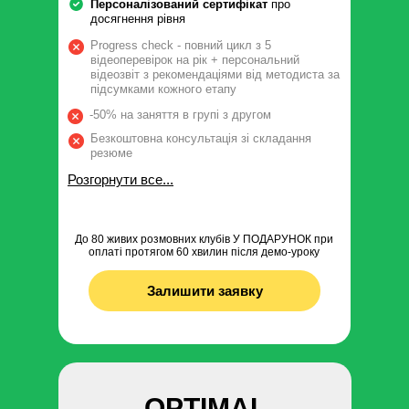
Персоналізований сертифікат
про
досягнення рівня
Progress check - повний цикл з 5
відеоперевірок на рік + персональний
відеозвіт з рекомендаціями від методиста за
підсумками кожного етапу
-50% на заняття в групі з другом
Безкоштовна консультація зі складання
резюме
Розгорнути все...
До 80 живих розмовних клубів У ПОДАРУНОК при
оплаті протягом 60 хвилин після демо-уроку
Залишити заявку
OPTIMAL