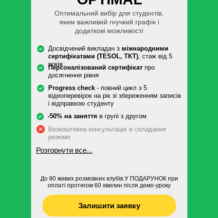
Оптимальний вибір для студентів,
яким важливий гнучкий графік і
додаткові можливості
Досвідчений викладач з
міжнародними
сертифікатами (TESOL, TKT)
, стаж від 5
років
Персоналізований сертифікат
про
досягнення рівня
Progress check
- повний цикл з 5
відеоперевірок на рік зі збереженням записів
і відправкою студенту
-50% на заняття
в групі з другом
Безкоштовна консультація зі складання
резюме
Розгорнути все...
До 80 живих розмовних клубів У ПОДАРУНОК при
оплаті протягом 60 хвилин після демо-уроку
Залишити заявку