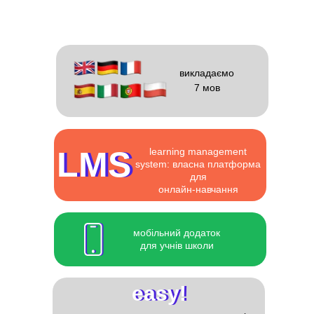
викладаємо
7 мов
LMS
LMS
learning management
system: власна платформа
для
онлайн-навчання
мобільний додаток
для учнів школи
easy!
easy!