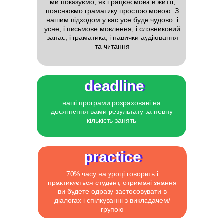
ми показуємо, як працює мова в житті,
пояснюємо граматику простою мовою. З
нашим підходом у вас усе буде чудово: і
усне, і письмове мовлення, і словниковий
запас, і граматика, і навички аудіювання
та читання
deadline
deadline
наші програми розраховані на
досягнення вами результату за певну
кількість занять
practice
practice
70% часу на уроці говорить і
практикується студент, отримані знання
ви будете одразу застосовувати в
діалогах і спілкуванні з викладачем/
групою