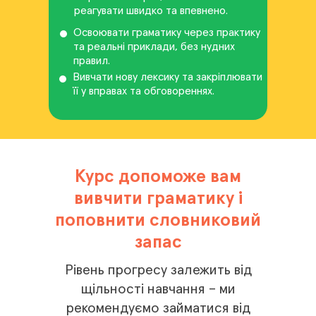
реагувати швидко та впевнено.
Освоювати граматику через практику
та реальні приклади, без нудних
правил.
Вивчати нову лексику та закріплювати
її у вправах та обговореннях.
Курс допоможе вам
вивчити граматику і
поповнити словниковий
запас
Рівень прогресу залежить від
щільності навчання – ми
рекомендуємо займатися від