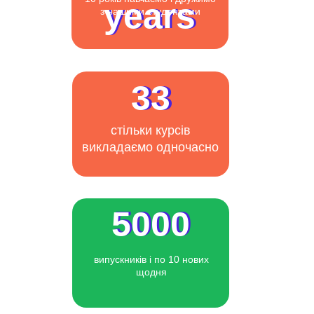
years
years
з нашими студентами
33
33
стільки курсів
викладаємо одночасно
5000
5000
випускників і по 10 нових
щодня