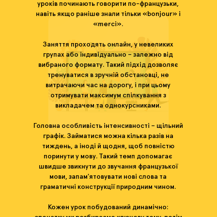
уроків починають говорити по-французьки,
навіть якщо раніше знали тільки «bonjour» і
«merci».
Заняття проходять онлайн, у невеликих
групах або індивідуально – залежно від
вибраного формату. Такий підхід дозволяє
тренуватися в зручній обстановці, не
витрачаючи час на дорогу, і при цьому
отримувати максимум спілкування з
викладачем та однокурсниками.
Головна особливість інтенсивності – щільний
графік. Займатися можна кілька разів на
тиждень, а іноді й щодня, щоб повністю
поринути у мову. Такий темп допомагає
швидше звикнути до звучання французької
мови, запам'ятовувати нові слова та
граматичні конструкції природним чином.
Кожен урок побудований динамічно: