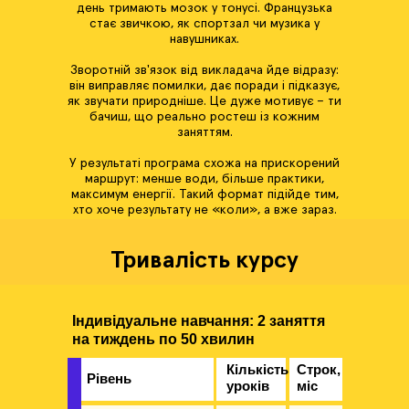
день тримають мозок у тонусі. Французька
стає звичкою, як спортзал чи музика у
навушниках.
Зворотній зв'язок від викладача йде відразу:
він виправляє помилки, дає поради і підказує,
як звучати природніше. Це дуже мотивує – ти
бачиш, що реально ростеш із кожним
заняттям.
У результаті програма схожа на прискорений
маршрут: менше води, більше практики,
максимум енергії. Такий формат підійде тим,
хто хоче результату не «коли», а вже зараз.
Тривалість курсу
Індивідуальне навчання: 2 заняття
на тиждень по 50 хвилин
Кількість
Строк,
Рівень
уроків
міс