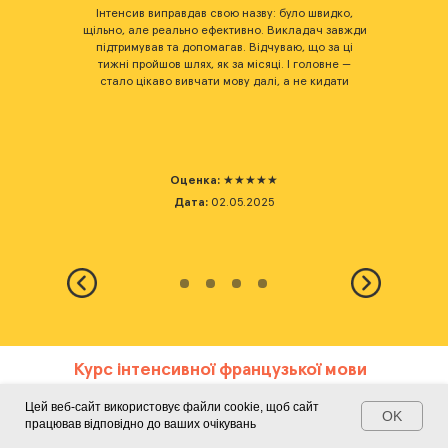
 Не
Інтенсив виправдав свою назву: було швидко,
єшся,
щільно, але реально ефективно. Викладач завжди
ф
асибі
підтримував та допомагав. Відчуваю, що за ці
вияв
віть
тижні пройшов шлях, як за місяці. І головне —
при 
ькою.
стало цікаво вивчати мову далі, а не кидати
Тепе
Оценка:
★★★★★
Дата:
02.05.2025
Курс інтенсивної французької мови
в Україні
Цей веб-сайт використовує файли cookie, щоб сайт
BeBest - це провідна онлайн-школа
OK
працював відповідно до ваших очікувань
іноземних мов в Україні, що пропонує учням
унікальну можливість освоїти французьку