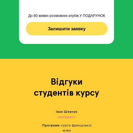
До 80 живих розмовних клубів У ПОДАРУНОК
Залишити заявку
Відгуки
студентів курсу
Іван Шевчук
програміст
Програма:
курси французької
мови