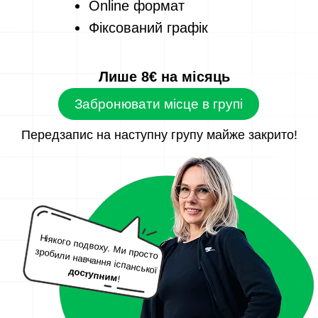
Online формат
Фіксований графік
Лише 8€ на місяць
Забронювати місце в групі
Передзапис на наступну групу майже закрито!
Ніякого подвоху. Ми просто
зробили навчання іспанської
доступним
!