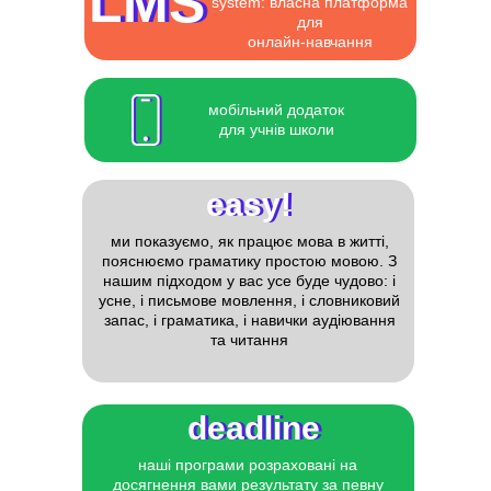
LMS
LMS
system: власна платформа
для
онлайн-навчання
мобільний додаток
для учнів школи
easy!
easy!
ми показуємо, як працює мова в житті,
пояснюємо граматику простою мовою. З
нашим підходом у вас усе буде чудово: і
усне, і письмове мовлення, і словниковий
запас, і граматика, і навички аудіювання
та читання
deadline
deadline
наші програми розраховані на
досягнення вами результату за певну