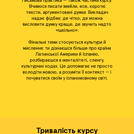
Письмова практика — також частина курсу.
Вчимося писати імейли, есе, короткі
тексти, аргументовані думки. Викладач
надає фідбек: де чітко, де можна
висловити думку краще, де звучить надто
«шкільно».
Фінальні теми стосуються культури й
мислення: ти дізнаєшся більше про країни
Латинської Америки й Іспанію,
розбираєшся в менталітеті, сленгу,
культурних кодах. Це допомагає не просто
володіти мовою, а розуміти її контекст — і
почуватися своїм у іспаномовному світі.
Тривалість курсу