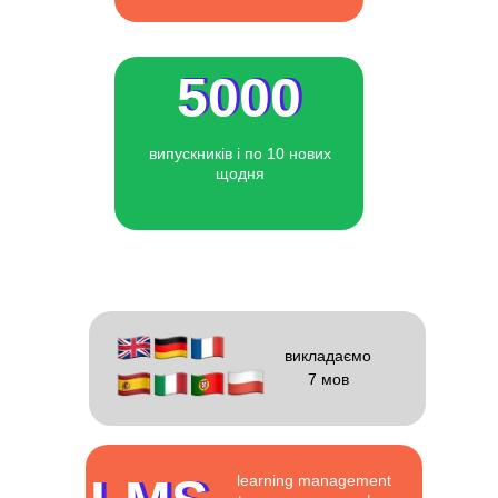
5000
5000
випускників і по 10 нових
щодня
викладаємо
7 мов
learning management