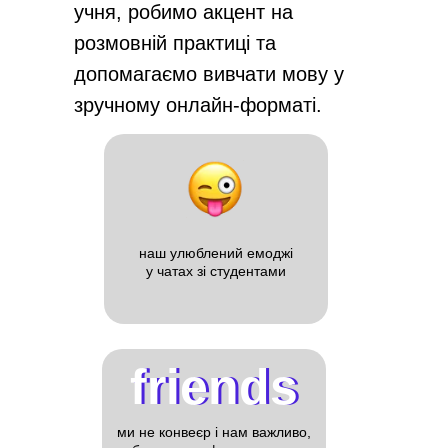
учня, робимо акцент на
розмовній практиці та
допомагаємо вивчати мову у
зручному онлайн-форматі.
наш улюблений емоджі
у чатах зі студентами
friends
friends
ми не конвеєр і нам важливо,