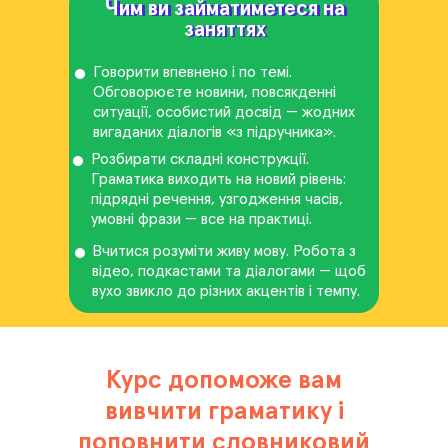
Чим ви займатиметеся на
Чим ви займатиметеся на
заняттях
заняттях
Говорити впевнено і по темі.
Обговорюєте новини, повсякденні
ситуації, особистий досвід — жодних
вигаданих діалогів «з підручника».
Розбирати складні конструкції.
Граматика виходить на новий рівень:
підрядні речення, узгодження часів,
умовні фрази — все на практиці.
Вчитися розуміти живу мову. Робота з
відео, подкастами та діалогами — щоб
вухо звикло до різних акцентів і темпу.
Курс допоможе вам
вивчити граматику і
поповнити словниковий