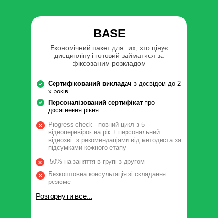
BASE
Економічний пакет для тих, хто цінує
дисципліну і готовий займатися за
фіксованим розкладом
Сертифікований викладач
з досвідом до 2-
х років
Персоналізований сертифікат
про
досягнення рівня
Progress check - повний цикл з 5
відеоперевірок на рік + персональний
відеозвіт з рекомендаціями від методиста за
підсумками кожного етапу
-50% на заняття в групі з другом
Безкоштовна консультація зі складання
резюме
Розгорнути все...