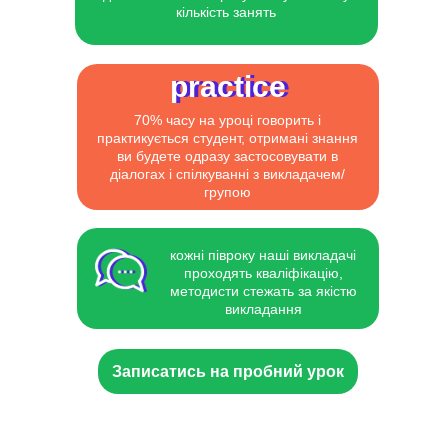
кількість занять
practice
practice
70% часу на уроці говорить і
практикується студент, отримані знання
ви будете одразу застосовувати в
діалогах і спілкуванні з викладачем/
групою
кожні півроку наші викладачі
проходять кваліфікацію,
методисти стежать за якістю
викладання
Записатись на пробний урок