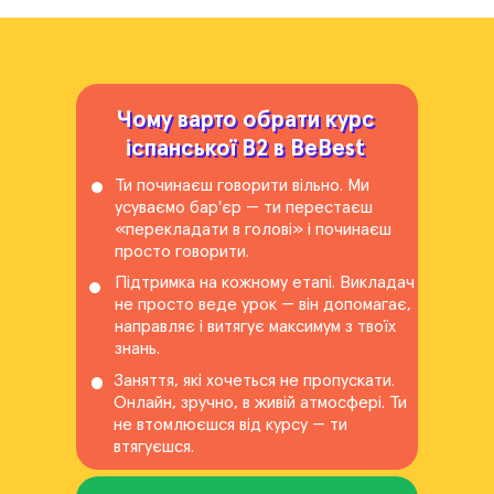
Чому варто обрати курс
Чому варто обрати курс
іспанської B2 в BeBest
іспанської B2 в BeBest
Ти починаєш говорити вільно. Ми
усуваємо бар'єр — ти перестаєш
«перекладати в голові» і починаєш
просто говорити.
Підтримка на кожному етапі. Викладач
не просто веде урок — він допомагає,
направляє і витягує максимум з твоїх
знань.
Заняття, які хочеться не пропускати.
Онлайн, зручно, в живій атмосфері. Ти
не втомлюєшся від курсу — ти
втягуєшся.