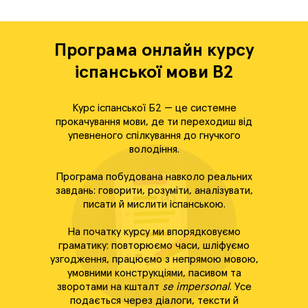
Програма онлайн курсу
іспанської мови В2
Курс іспанської Б2 — це системне
прокачування мови, де ти переходиш від
упевненого спілкування до гнучкого
володіння.
Програма побудована навколо реальних
завдань: говорити, розуміти, аналізувати,
писати й мислити іспанською.
На початку курсу ми впорядковуємо
граматику: повторюємо часи, шліфуємо
узгодження, працюємо з непрямою мовою,
умовними конструкціями, пасивом та
зворотами на кшталт
se impersonal
. Усе
подається через діалоги, тексти й