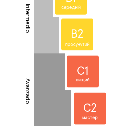
Intermedio
середній
B2
просунутий
C1
вищий
Avanzado
C2
мастер