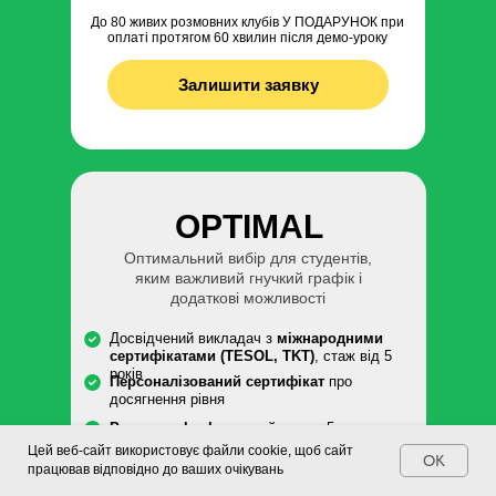
До 80 живих розмовних клубів У ПОДАРУНОК при
оплаті протягом 60 хвилин після демо-уроку
Залишити заявку
OPTIMAL
Оптимальний вибір для студентів,
яким важливий гнучкий графік і
додаткові можливості
Досвідчений викладач з
міжнародними
сертифікатами (TESOL, TKT)
, стаж від 5
років
Персоналізований сертифікат
про
досягнення рівня
Progress check
- повний цикл з 5
відеоперевірок на рік зі збереженням записів
Цей веб-сайт використовує файли cookie, щоб сайт
OK
і відправкою студенту
працював відповідно до ваших очікувань
-50% на заняття
в групі з другом