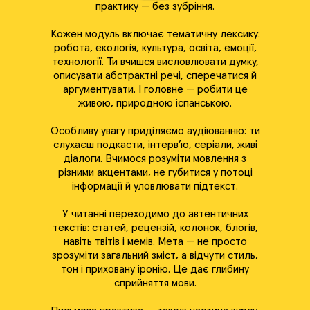
практику — без зубріння.
Кожен модуль включає тематичну лексику:
робота, екологія, культура, освіта, емоції,
технології. Ти вчишся висловлювати думку,
описувати абстрактні речі, сперечатися й
аргументувати. І головне — робити це
живою, природною іспанською.
Особливу увагу приділяємо аудіюванню: ти
слухаєш подкасти, інтерв’ю, серіали, живі
діалоги. Вчимося розуміти мовлення з
різними акцентами, не губитися у потоці
інформації й уловлювати підтекст.
У читанні переходимо до автентичних
текстів: статей, рецензій, колонок, блогів,
навіть твітів і мемів. Мета — не просто
зрозуміти загальний зміст, а відчути стиль,
тон і приховану іронію. Це дає глибину
сприйняття мови.