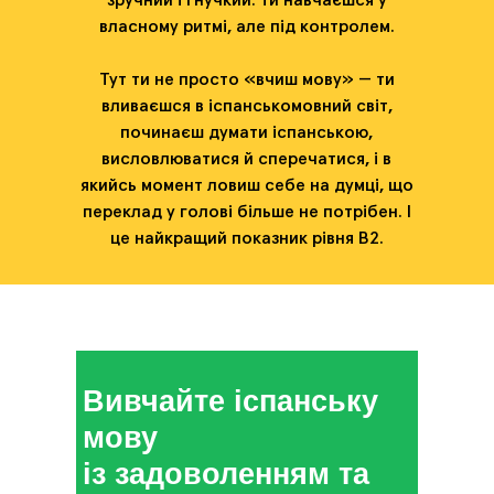
зручний і гнучкий: ти навчаєшся у
власному ритмі, але під контролем.
Тут ти не просто «вчиш мову» — ти
вливаєшся в іспанськомовний світ,
починаєш думати іспанською,
висловлюватися й сперечатися, і в
якийсь момент ловиш себе на думці, що
переклад у голові більше не потрібен. І
це найкращий показник рівня B2.
Вивчайте іспанську
мову
із задоволенням та