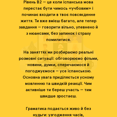
Рівень B2 — це коли іспанська мова
перестає бути чимось «учбовим» і
починає входити в твоє повсякденне
життя. Ти вже вмієш багато, але тепер
завдання — говорити вільно, упевнено й
з нюансами, без запинок і страху
помилитися.
На заняттях ми розбираємо реальні
розмовні ситуації: обговорюємо фільми,
новини, думки, сперечаємося й
погоджуємося — усе іспанською.
Основна увага приділяється усному
мовленню та швидкій реакції. Чим
активніше ти береш участь — тим
швидше зростаєш.
Граматика подається живо й без
нудьги: узгодження часів,