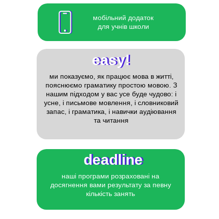
мобільний додаток
для учнів школи
easy!
easy!
ми показуємо, як працює мова в житті,
пояснюємо граматику простою мовою. З
нашим підходом у вас усе буде чудово: і
усне, і письмове мовлення, і словниковий
запас, і граматика, і навички аудіювання
та читання
deadline
deadline
наші програми розраховані на
досягнення вами результату за певну
кількість занять