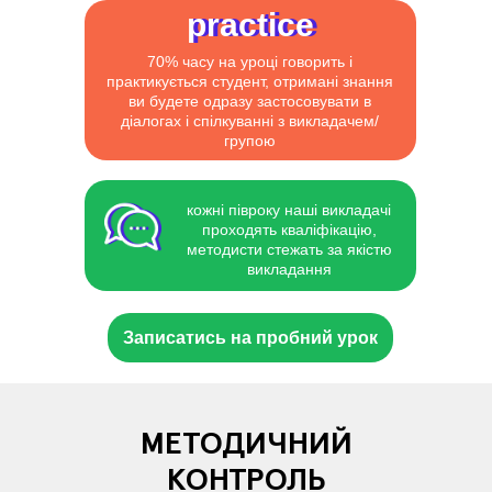
practice
practice
70% часу на уроці говорить і
практикується студент, отримані знання
ви будете одразу застосовувати в
діалогах і спілкуванні з викладачем/
групою
кожні півроку наші викладачі
проходять кваліфікацію,
методисти стежать за якістю
викладання
Записатись на пробний урок
МЕТОДИЧНИЙ
КОНТРОЛЬ