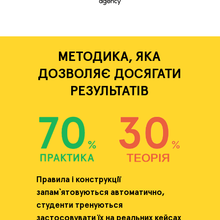
МЕТОДИКА, ЯКА
ДОЗВОЛЯЄ ДОСЯГАТИ
РЕЗУЛЬТАТІВ
Правила
і
конструкції
запам`ятовуються
автоматично,
студенти
тренуються
застосовувати
ї
х
на
реальних
кейсах