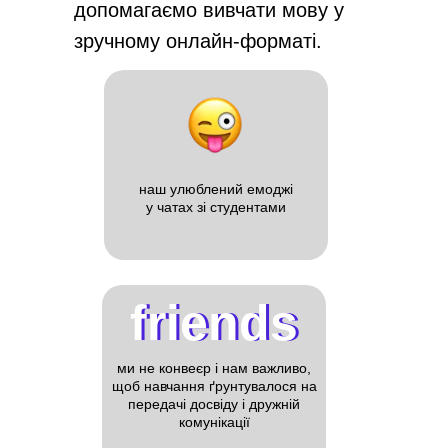
допомагаємо вивчати мову у
зручному онлайн-форматі.
наш улюблений емоджі
у чатах зі студентами
friends
friends
ми не конвеєр і нам важливо,
щоб навчання ґрунтувалося на
передачі досвіду і дружній
комунікації