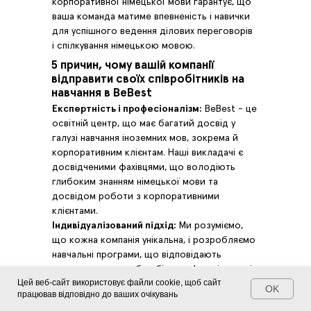
корпоративної німецької мови гарантує, що
ваша команда матиме впевненість і навички
для успішного ведення ділових переговорів
і спілкування німецькою мовою.
5 причин, чому вашій компанії
відправити своїх співробітників на
навчання в BeBest
Експертність і професіоналізм:
BeBest - це
освітній центр, що має багатий досвід у
галузі навчання іноземних мов, зокрема й
корпоративним клієнтам. Наші викладачі є
досвідченими фахівцями, що володіють
глибоким знанням німецької мови та
досвідом роботи з корпоративними
клієнтами.
Індивідуалізований підхід:
Ми розуміємо,
що кожна компанія унікальна, і розробляємо
навчальні програми, що відповідають
конкретним потребам бізнесу. Індивідуальні
Цей веб-сайт використовує файли cookie, щоб сайт
навчальні плани та гнучкий підхід дають змогу
OK
працював відповідно до ваших очікувань
максимально ефективно використовувати