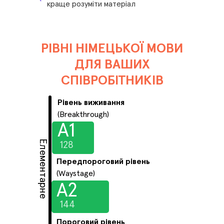
краще розуміти матеріал
РІВНІ НІМЕЦЬКОЇ МОВИ
ДЛЯ ВАШИХ
СПІВРОБІТНИКІВ
Рівень виживання
(Breakthrough)
А1
Елементарне
128
Передпороговий рівень
(Waystage)
А2
144
Пороговий рівень