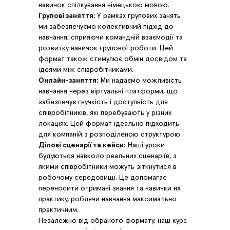
навичок спілкування німецькою мовою.
Групові заняття:
У рамках групових занять
ми забезпечуємо колективний підхід до
навчання, сприяючи командній взаємодії та
розвитку навичок групової роботи. Цей
формат також стимулює обмін досвідом та
ідеями між співробітниками.
Онлайн-заняття:
Ми надаємо можливість
навчання через віртуальні платформи, що
забезпечує гнучкість і доступність для
співробітників, які перебувають у різних
локаціях. Цей формат ідеально підходить
для компаній з розподіленою структурою.
Ділові сценарії та кейси:
Наші уроки
будуються навколо реальних сценаріїв, з
якими співробітники можуть зіткнутися в
робочому середовищі. Це допомагає
переносити отримані знання та навички на
практику, роблячи навчання максимально
практичним.
Незалежно від обраного формату, наш курс