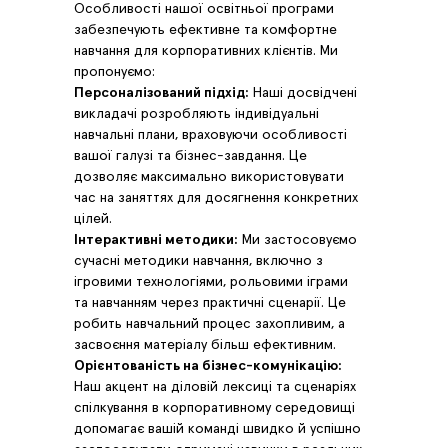
Особливості нашої освітньої програми
забезпечують ефективне та комфортне
навчання для корпоративних клієнтів. Ми
пропонуємо:
Персоналізований підхід:
Наші досвідчені
викладачі розробляють індивідуальні
навчальні плани, враховуючи особливості
вашої галузі та бізнес-завдання. Це
дозволяє максимально використовувати
час на заняттях для досягнення конкретних
цілей.
Інтерактивні методики:
Ми застосовуємо
сучасні методики навчання, включно з
ігровими технологіями, рольовими іграми
та навчанням через практичні сценарії. Це
робить навчальний процес захопливим, а
засвоєння матеріалу більш ефективним.
Орієнтованість на бізнес-комунікацію:
Наш акцент на діловій лексиці та сценаріях
спілкування в корпоративному середовищі
допомагає вашій команді швидко й успішно