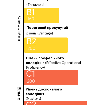
(Threshold)
B1
Самостійне
160
Пороговий просунутий
рівень (Vantage)
B2
200
Рівень професійного
володіння
(Effective Operational
Proficiency)
C1
200
Вільне
Рівень досконалого
володіння
(Mastery)