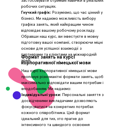
застосовувати отримані навички в реальних
робочих ситуаціях.
Гнучкий графік:
Розуміємо, що час цінний у
бізнесі. Ми надаємо можливість вибору
графіка занять, який найкращим чином
відповідає вашому робочому розкладу.
Обравши наш курс, ви інвестуєте в мовну
підготовку вашої компанії, створюючи міцні
основи для успішної взаємодії з
партнерами та клієнтами на міжнародній
Формат занять на курсі
арені.
корпоративної німецької мови
Наш курс корпоративної німецької мови
пропонує різноманітні формати занять, щоб
максимально відповідати вашим потребам і
вподобанням. Ми надаємо:
Індивідуальні уроки:
Персональні заняття з
досвідченими викладачами дозволяють
фокусуватися на конкретних потребах
кожного співробітника. Цей формат
ідеальний для тих, хто прагне до
інтенсивного та швидкого освоєння