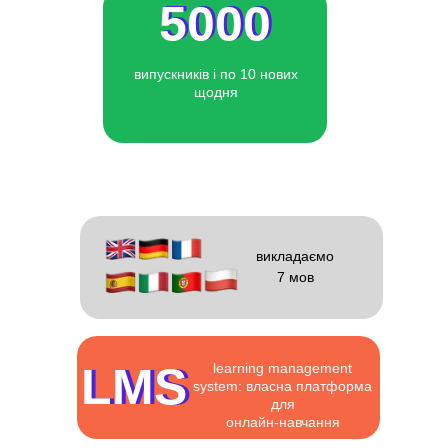
5000
5000
випускників і по 10 нових
щодня
викладаємо
7 мов
LMS
LMS
learning management
system: власна платформа
для
онлайн-навчання