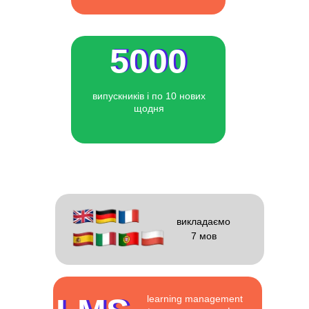
5000
5000
випускників і по 10 нових
щодня
викладаємо
7 мов
learning management