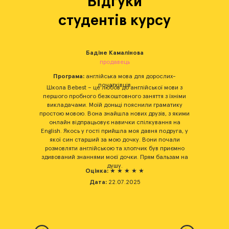
Відгуки
студентів курсу
Бадіне Камалінова
продавець
их-
Програма:
англійська мова для дорослих-
Пр
початківців
нували
Школа Bebest – це любов до англійської мови з
Наша
го не
першого пробного безкоштовного заняття з їхніми
Bebest
якій
викладачами. Моїй доньці пояснили граматику
місяці.
 мову у
простою мовою. Вона знайшла нових друзів, з якими
роз
алежало
онлайн відпрацьовує навички спілкування на
проек
 цьому
English. Якось у гості прийшла моя давня подруга, у
дитини
ачно
якої син старший за мою дочку. Вони почали
вали
розмовляти англійською та хлопчик був приємно
Надалі
. Тепер
здивований знаннями моєї дочки. Прям бальзам на
волод
душу.
Оцінка:
★ ★ ★ ★ ★
Дата:
22.07.2025