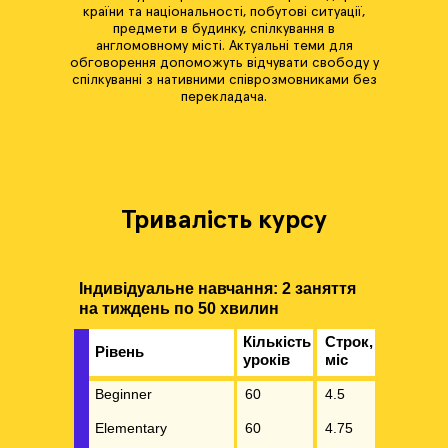
країни та національності, побутові ситуації,
предмети в будинку, спілкування в
англомовному місті. Актуальні теми для
обговорення допоможуть відчувати свободу у
спілкуванні з нативними співрозмовниками без
перекладача.
Тривалість курсу
Індивідуальне навчання: 2 заняття
на тиждень по 50 хвилин
Кількість
Строк,
Рівень
уроків
міс
Beginner
60
4.5
Elementary
60
4.75