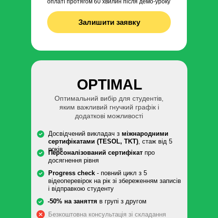
оплаті протягом 60 хвилин після демо-уроку
Залишити заявку
OPTIMAL
Оптимальний вибір для студентів,
яким важливий гнучкий графік і
додаткові можливості
Досвідчений викладач з
міжнародними
сертифікатами (TESOL, TKT)
, стаж від 5
років
Персоналізований сертифікат
про
досягнення рівня
Progress check
- повний цикл з 5
відеоперевірок на рік зі збереженням записів
і відправкою студенту
-50% на заняття
в групі з другом
Безкоштовна консультація зі складання