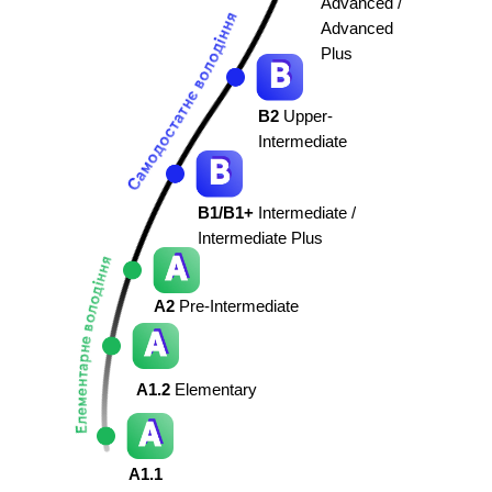
Advanced /
Advanced
Plus
B2
Upper-
Intermediate
B1/B1+
Intermediate /
Intermediate Plus
А2
Pre-Intermediate
А1.2
Elementary
А1.1