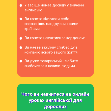
У вас ще немає досвіду у вивченні
англійської
Ви хочете відчувати себе
впевненіше, мандруючи іншими
країнами
Ви хочете навчатися за кордоном;
Ви маєте важливу співбесіду в
компанію всього вашого життя;
Ви дуже товариський і любите
знайомства з новими людьми.
Чого ви навчитеся на онлайн
Чого ви навчитеся на онлайн
уроках англійської для
уроках англійської для
дорослих
дорослих