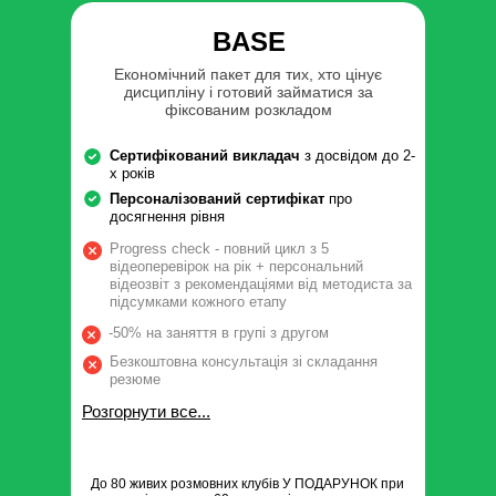
BASE
Економічний пакет для тих, хто цінує
дисципліну і готовий займатися за
фіксованим розкладом
Сертифікований викладач
з досвідом до 2-
х років
Персоналізований сертифікат
про
досягнення рівня
Progress check - повний цикл з 5
відеоперевірок на рік + персональний
відеозвіт з рекомендаціями від методиста за
підсумками кожного етапу
-50% на заняття в групі з другом
Безкоштовна консультація зі складання
резюме
Розгорнути все...
До 80 живих розмовних клубів У ПОДАРУНОК при