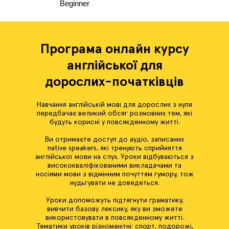
Beginner
Програма онлайн курсу
англійської для
дорослих-початківців
Навчання англійській мові для дорослих з нуля
передбачає великий обсяг розмовних тем, які
будуть корисні у повсякденному житті.
Ви отримаєте доступ до аудіо, записаних
native speakers, які тренують сприйняття
англійської мови на слух. Уроки відбуваються з
висококваліфікованими викладачами та
носіями мови з відмінним почуттям гумору, тож
нудьгувати не доведеться.
Уроки допоможуть підтягнути граматику,
вивчити базову лексику, яку ви зможете
використовувати в повсякденному житті.
Тематики уроків різноманітні: спорт, подорожі,