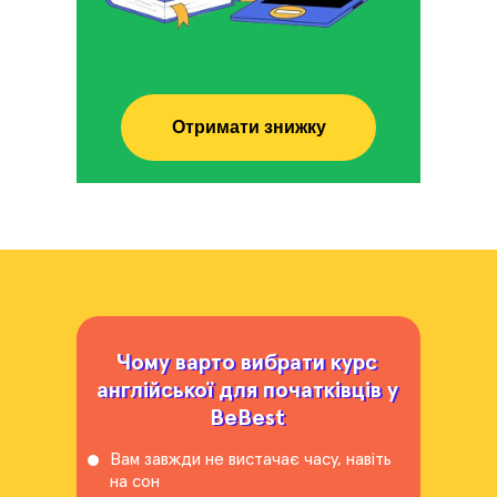
Отримати знижку
Чому варто вибрати курс
Чому варто вибрати курс
англійської для початківців у
англійської для початківців у
BeBest
BeBest
Вам завжди не вистачає часу, навіть
на сон