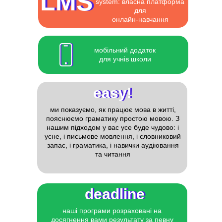
LMS
LMS
system: власна платформа
для
онлайн-навчання
мобільний додаток
для учнів школи
easy!
easy!
ми показуємо, як працює мова в житті,
пояснюємо граматику простою мовою. З
нашим підходом у вас усе буде чудово: і
усне, і письмове мовлення, і словниковий
запас, і граматика, і навички аудіювання
та читання
deadline
deadline
наші програми розраховані на
досягнення вами результату за певну