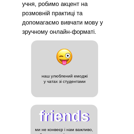
учня, робимо акцент на
розмовній практиці та
допомагаємо вивчати мову у
зручному онлайн-форматі.
наш улюблений емоджі
у чатах зі студентами
friends
friends
ми не конвеєр і нам важливо,