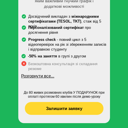
яким важливий гнучкий графік і
додаткові можливості
Досвідчений викладач з
міжнародними
сертифікатами (TESOL, TKT)
, стаж від 5
років
Персоналізований сертифікат
про
досягнення рівня
Progress check
- повний цикл з 5
відеоперевірок на рік зі збереженням записів
і відправкою студенту
-50% на заняття
в групі з другом
Безкоштовна консультація зі складання
резюме
Розгорнути все...
До 80 живих розмовних клубів У ПОДАРУНОК при
оплаті протягом 60 хвилин після демо-уроку
Залишити заявку