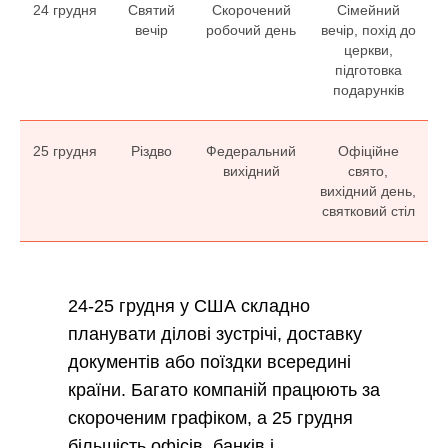
24 грудня
Святий
Скорочений
Сімейний
вечір
робочий день
вечір, похід до
церкви,
підготовка
подарунків
25 грудня
Різдво
Федеральний
Офіційне
вихідний
свято,
вихідний день,
святковий стіл
24-25 грудня у США складно
планувати ділові зустрічі, доставку
документів або поїздки всередині
країни. Багато компаній працюють за
скороченим графіком, а 25 грудня
більшість офісів, банків і