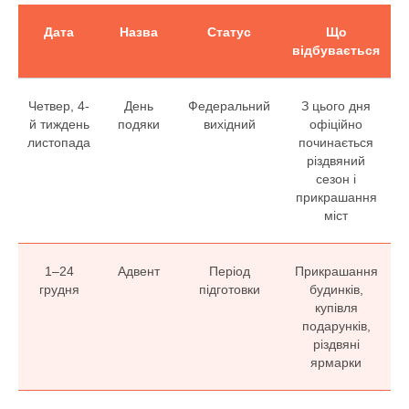
Дата
Назва
Статус
Що
відбувається
Четвер, 4-
День
Федеральний
З цього дня
й тиждень
подяки
вихідний
офіційно
листопада
починається
різдвяний
сезон і
прикрашання
міст
1–24
Адвент
Період
Прикрашання
грудня
підготовки
будинків,
купівля
подарунків,
різдвяні
ярмарки