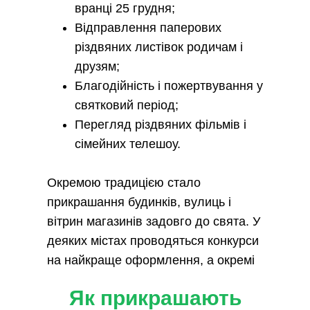
вранці 25 грудня;
Відправлення паперових
різдвяних листівок родичам і
друзям;
Благодійність і пожертвування у
святковий період;
Перегляд різдвяних фільмів і
сімейних телешоу.
Окремою традицією стало
прикрашання будинків, вулиць і
вітрин магазинів задовго до свята. У
деяких містах проводяться конкурси
на найкраще оформлення, а окремі
райони приваблюють туристів саме
Як прикрашають
своїми різдвяними декораціями.