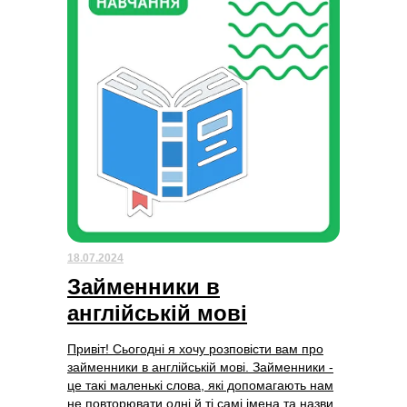
18.07.2024
Займенники в
англійській мові
Привіт! Сьогодні я хочу розповісти вам про
займенники в англійській мові. Займенники -
це такі маленькі слова, які допомагають нам
не повторювати одні й ті самі імена та назви