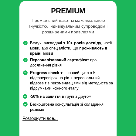
PREMIUM
Преміальний пакет із максимальною
гнучкістю, індивідуальним супроводом і
розширеними привілеями
Ведучі викладачі
з 10+ років досвіду
, носії
мови, або спеціалісти, що
проживають в
країні мови
Персоналізований сертифікат
про
досягнення рівня
Progress check +
- повний цикл з 5
відеоперевірок на рік + персональний
відеозвіт з рекомендаціями від методиста за
підсумками кожного етапу
-50% на заняття
в групі з другом
Безкоштовна консультація зі складання
резюме
Розгорнути все...