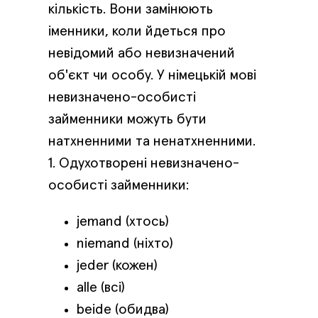
кількість. Вони замінюють
іменники, коли йдеться про
невідомий або невизначений
об'єкт чи особу. У німецькій мові
невизначено-особисті
займенники можуть бути
натхненними та ненатхненними.
1. Одухотворені невизначено-
особисті займенники:
jemand (хтось)
niemand (ніхто)
jeder (кожен)
alle (всі)
beide (обидва)