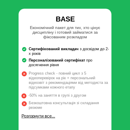
BASE
Економічний пакет для тих, хто цінує
дисципліну і готовий займатися за
фіксованим розкладом
Сертифікований викладач
з досвідом до 2-
х років
Персоналізований сертифікат
про
досягнення рівня
Progress check - повний цикл з 5
відеоперевірок на рік + персональний
відеозвіт з рекомендаціями від методиста за
підсумками кожного етапу
-50% на заняття в групі з другом
Безкоштовна консультація зі складання
резюме
Розгорнути все...