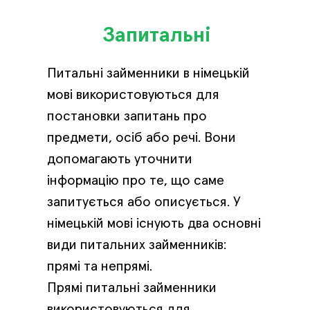
Запитальні
Питальні займенники в німецькій
мові використовуються для
постановки запитань про
предмети, осіб або речі. Вони
допомагають уточнити
інформацію про те, що саме
запитується або описується. У
німецькій мові існують два основні
види питальних займенників:
прямі та непрямі.
Прямі питальні займенники
використовуються для