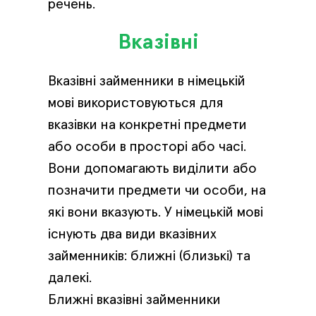
речень.
Вказівні
Вказівні займенники в німецькій
мові використовуються для
вказівки на конкретні предмети
або особи в просторі або часі.
Вони допомагають виділити або
позначити предмети чи особи, на
які вони вказують. У німецькій мові
існують два види вказівних
займенників: ближні (близькі) та
далекі.
Ближні вказівні займенники