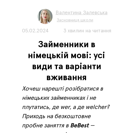
Валентина Залевська
Засновниця школи
05.02.2024
3 хвилин на читання
Займенники в
німецькій мові: усі
види та варіанти
вживання
Хочеш нарешті розібратися в
німецьких займенниках і не
плутатись, де wer, а де welcher?
Приходь на безкоштовне
пробне заняття в
BeBest
—