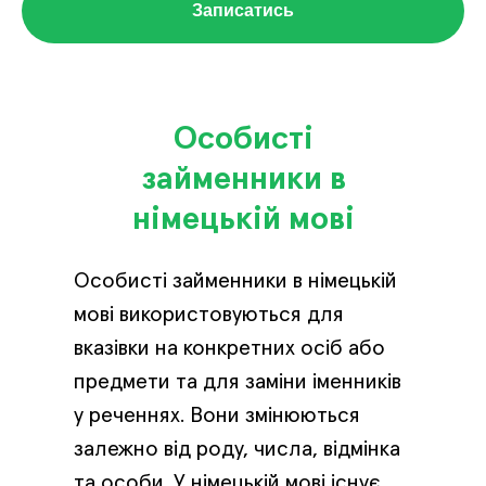
Записатись
Особисті
займенники в
німецькій мові
Особисті займенники в німецькій
мові використовуються для
вказівки на конкретних осіб або
предмети та для заміни іменників
у реченнях. Вони змінюються
залежно від роду, числа, відмінка
та особи. У німецькій мові існує