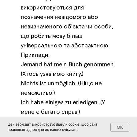
використовуються для
позначення невідомого або
невизначеного об'єкта чи особи,
що робить мову більш
універсальною та абстрактною.
Приклади:
Jemand hat mein Buch genommen.
(Хтось узяв мою книгу.)
Nichts ist unmöglich. (Ніщо не
неможливо.)
Ich habe einiges zu erledigen. (У
мене є багато справ.)
Hast du etwas gegessen? (Ти що-
Цей веб-сайт використовує файли cookie, щоб сайт
OK
працював відповідно до ваших очікувань
небудь їв?)