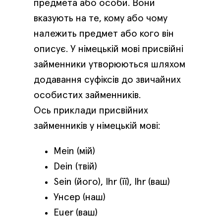
предмета або особи. Вони
вказують на те, кому або чому
належить предмет або кого він
описує. У німецькій мові присвійні
займенники утворюються шляхом
додавання суфіксів до звичайних
особистих займенників.
Ось приклади присвійних
займенників у німецькій мові:
Mein (мій)
Dein (твій)
Sein (його), Ihr (її), Ihr (ваш)
Унсер (наш)
Euer (ваш)