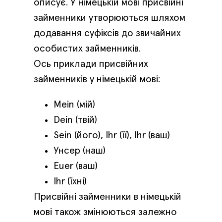
описує. У німецькій мові присвійні
займенники утворюються шляхом
додавання суфіксів до звичайних
особистих займенників.
Ось приклади присвійних
займенників у німецькій мові:
Mein (мій)
Dein (твій)
Sein (його), Ihr (її), Ihr (ваш)
Унсер (наш)
Euer (ваш)
Ihr (їхні)
Присвійні займенники в німецькій
мові також змінюються залежно