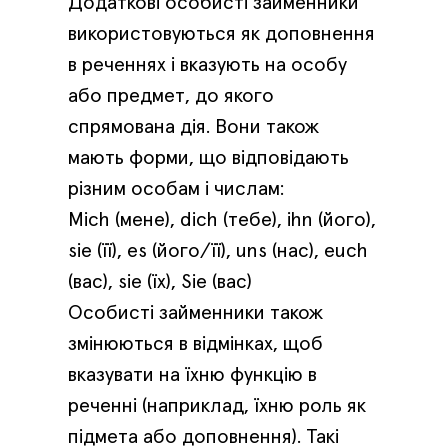
Додаткові особисті займенники
використовуються як доповнення
в реченнях і вказують на особу
або предмет, до якого
спрямована дія. Вони також
мають форми, що відповідають
різним особам і числам:
Mich (мене), dich (тебе), ihn (його),
sie (її), es (його/її), uns (нас), euch
(вас), sie (їх), Sie (вас)
Особисті займенники також
змінюються в відмінках, щоб
вказувати на їхню функцію в
реченні (наприклад, їхню роль як
підмета або доповнення). Такі