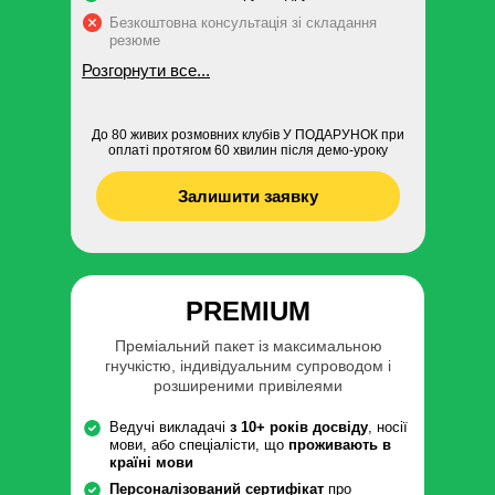
Безкоштовна консультація зі складання
резюме
Розгорнути все...
До 80 живих розмовних клубів У ПОДАРУНОК при
оплаті протягом 60 хвилин після демо-уроку
Залишити заявку
PREMIUM
Преміальний пакет із максимальною
гнучкістю, індивідуальним супроводом і
розширеними привілеями
Ведучі викладачі
з 10+ років досвіду
, носії
мови, або спеціалісти, що
проживають в
країні мови
Персоналізований сертифікат
про