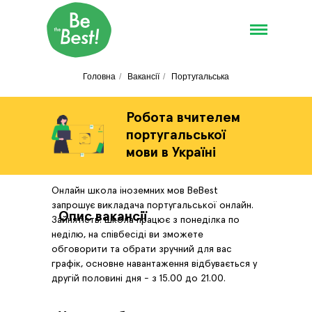
Головна
/
Вакансії
/
Португальська
Робота вчителем
португальської
мови в Україні
Онлайн школа іноземних мов BeBest
запрошує викладача португальської онлайн.
Опис вакансії
Зайнятість: школа працює з понеділка по
неділю, на співбесіді ви зможете
обговорити та обрати зручний для вас
графік, основне навантаження відбувається у
другій половині дня - з 15.00 до 21.00.