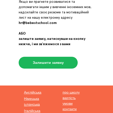
Якщо ви прагнете розвиватися та
допомагати іншим у вивченні іноземних мов,
надсилайте своє резюме та мотиваційний
лист на нашу електронну адресу
hr@bebestschool.com
АБО
залиште заявку, натиснувши на кнопку
нижче, і ми зв'яжемося з вами
Залишити заявку
Англійська
про школу
вартість
Німецька
умови
Іспанська
контакти
Італійська