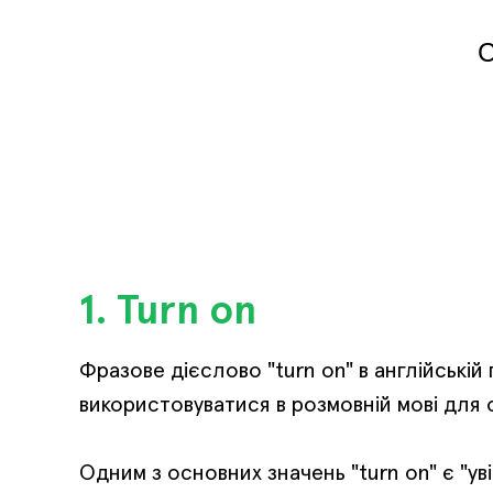
С
1. Turn on
Фразове дієслово "turn on" в англійській
використовуватися в розмовній мові для о
Одним з основних значень "turn on" є "уві