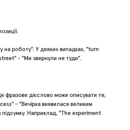
озиції.
у на роботу". У деяких випадках, "turn
reet" - "Ми звернули не туди".
 Це фразове дієслово може описувати те,
ccess" - "Вечірка виявилася великим
 підсумку. Наприклад, "The experiment