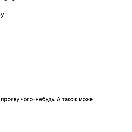
су
о прояву чого-небудь. А також може