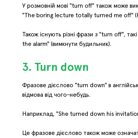
У розмовній мові "turn off" також може в
"The boring lecture totally turned me off"
Також існують різні фрази з "turn off", такі
the alarm" (вимкнути будильник).
3. Turn down
Фразове дієслово "turn down" в англійськ
відмова від чого-небудь.
Наприклад, "She turned down his invitatio
Це фразове дієслово також може означати