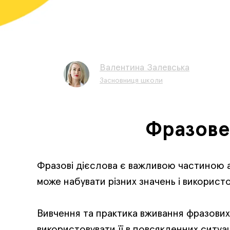
Валентина Залевська
Засновниця школи
Фразове 
Фразові дієслова є важливою частиною анг
може набувати різних значень і використо
Вивчення та практика вживання фразових 
використовувати її в повсякденних ситуац