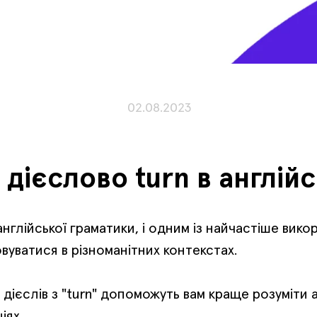
02.08.2023
дієслово turn в англійс
лійської граматики, і одним із найчастіше викори
вуватися в різноманітних контекстах.
дієслів з "turn" допоможуть вам краще розуміти а
іях.