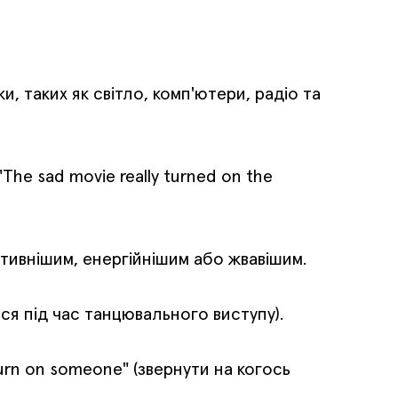
, таких як світло, комп'ютери, радіо та
The sad movie really turned on the
ктивнішим, енергійнішим або жвавішим.
ася під час танцювального виступу).
"turn on someone" (звернути на когось