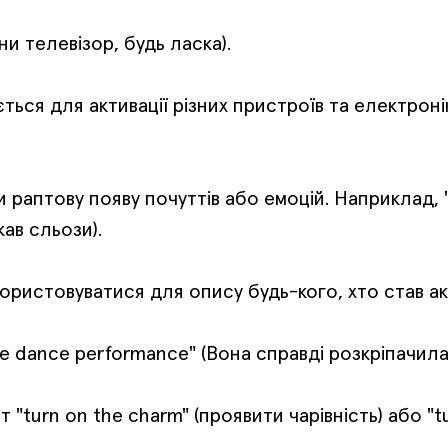
ни телевізор, будь ласка).
ся для активації різних пристроїв та електроніки
и раптову появу почуттів або емоцій. Наприклад, "
ав сльози).
икористовуватися для опису будь-кого, хто став а
the dance performance" (Вона справді розкріпачил
-от "turn on the charm" (проявити чарівність) або 