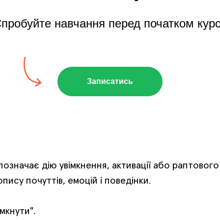
пробуйте навчання перед початком кур
Записатись
 позначає дію увімкнення, активації або раптовог
пису почуттів, емоцій і поведінки.
мкнути".