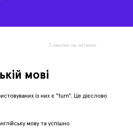
3 хвилин на читання
ькій мові
стовуваних із них є "turn". Це дієслово
нглійську мову та успішно