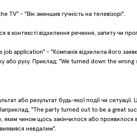
e TV" - "Він зменшив гучність на телевізорі".
я в контексті відхилення речення, запиту чи проп
job application" - "Компанія відхилила його заявк
 або руху. Приклад: "We turned down the wrong st
льтат або результат будь-якої події чи ситуації.
априклад, "The party turned out to be a great su
те, яким чином щось закінчилося або проявилося в
т виявився невдалим".