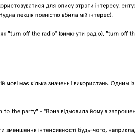
икористовуватися для опису втрати інтересу, енту
 (Нудна лекція повністю вбила мій інтерес).
 як "turn off the radio" (вимкнути радіо), "turn off 
ій мові має кілька значень і використань. Одним і
n to the party" - "Вона відмовила йому в запрошенн
 зменшення інтенсивності будь-чого, наприклад,