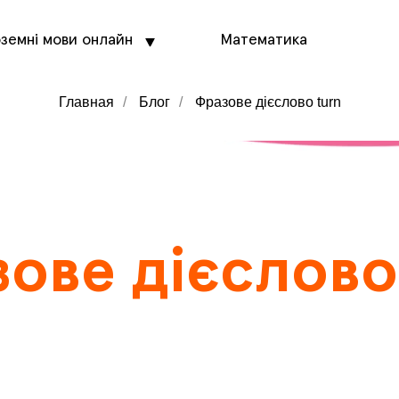
оземні мови онлайн
Математика
Главная
/
Блог
/
Фразове дієслово turn
ове дієслово