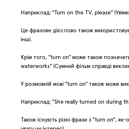
Наприклад: "Turn on the TV, please" (Увімк
Це фразове дієслово також використовуєть
інші.
Крім того, "turn on" може також позначат
waterworks" (Сумний фільм справді виклик
У розмовній мові "turn on" також може в
Наприклад: "She really turned on during 
Також існують різні фрази з "turn on", як
увагу чи інтерес).