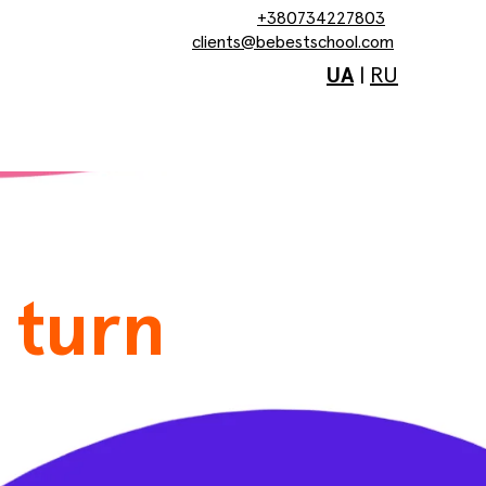
+380734227803
clients@bebestschool.com
UA
|
RU
 turn