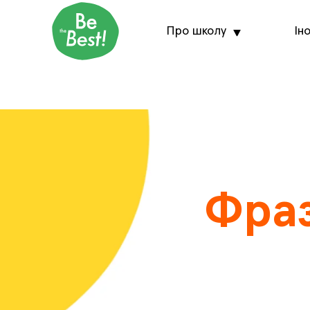
Про школу
Ін
Фраз