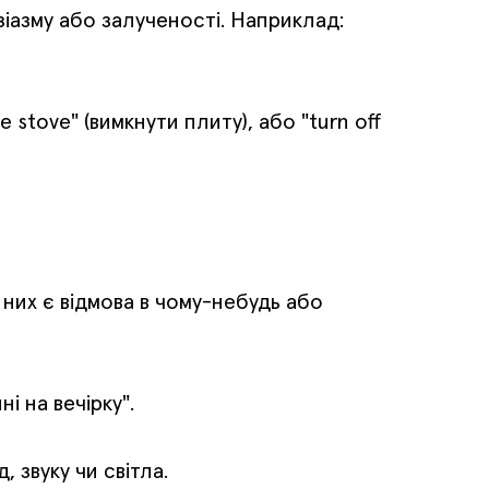
зіазму або залученості. Наприклад:
the stove" (вимкнути плиту), або "turn off
з них є відмова в чому-небудь або
і на вечірку".
 звуку чи світла.