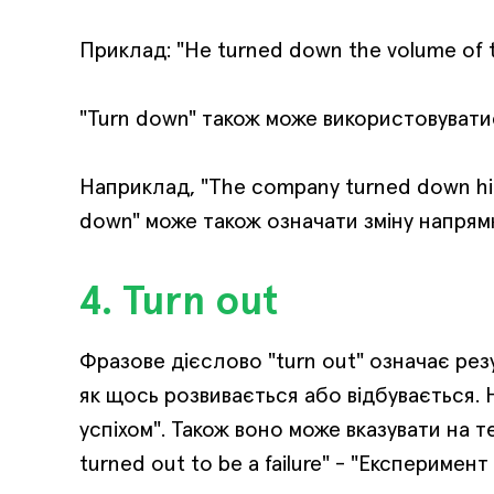
Приклад: "He turned down the volume of th
"Turn down" також може використовуватис
Наприклад, "The company turned down his 
down" може також означати зміну напрямку
4. Turn out
Фразове дієслово "turn out" означає резу
як щось розвивається або відбувається. Н
успіхом". Також воно може вказувати на 
turned out to be a failure" - "Експеримен