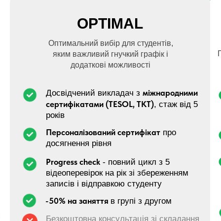
OPTIMAL
Оптимальний вибір для студентів,
яким важливий гнучкий графік і
додаткові можливості
міжнародними
Досвідчений викладач з
сертифікатами (TESOL, TKT)
, стаж від 5
років
Персоналізований сертифікат
про
досягнення рівня
Progress check
- повний цикл з 5
відеоперевірок на рік зі збереженням
записів і відправкою студенту
-50% на заняття
в групі з другом
я
Безкоштовна консультація зі складання