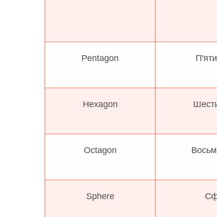
Pentagon
П'яти
Hexagon
Шести
Octagon
Восьм
Sphere
Сф