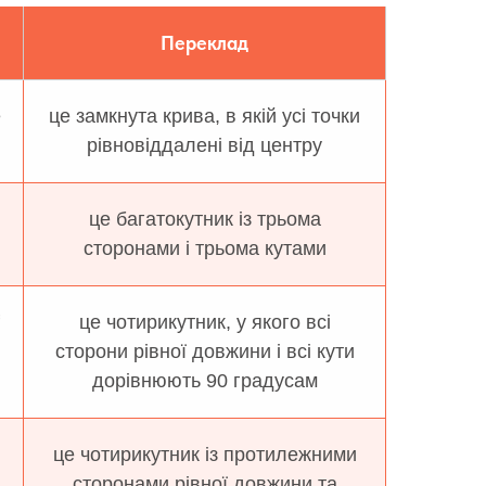
Переклад
e
це замкнута крива, в якій усі точки
рівновіддалені від центру
це багатокутник із трьома
сторонами і трьома кутами
це чотирикутник, у якого всі
сторони рівної довжини і всі кути
дорівнюють 90 градусам
це чотирикутник із протилежними
сторонами рівної довжини та