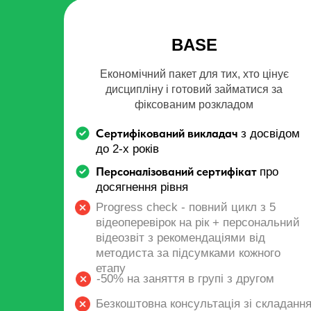
BASE
Економічний пакет для тих, хто цінує
дисципліну і готовий займатися за
фіксованим розкладом
Сертифікований викладач
з досвідом
до 2-х років
Персоналізований сертифікат
про
досягнення рівня
Progress check - повний цикл з 5
відеоперевірок на рік + персональний
відеозвіт з рекомендаціями від
методиста за підсумками кожного
етапу
-50% на заняття в групі з другом
Безкоштовна консультація зі складанн