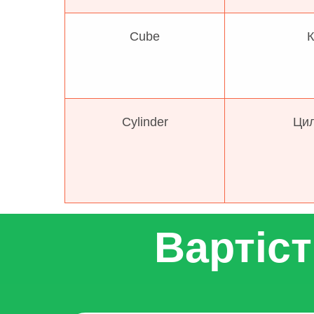
Cube
К
Cylinder
Цил
Вартіс