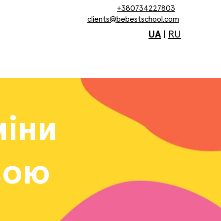
+380734227803
clients@bebestschool.com
UA
|
RU
міни
вою