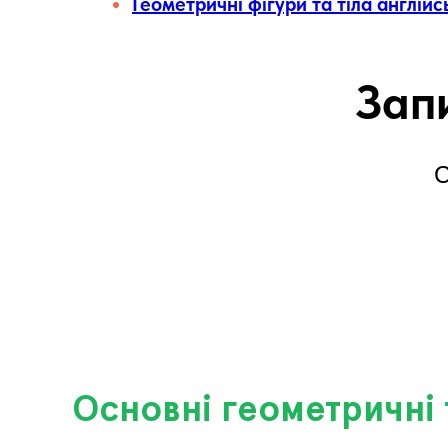
Геометричні фігури та тіла англій
Зап
С
Основні геометричні