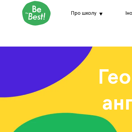
Про школу
Ін
Гео
ан