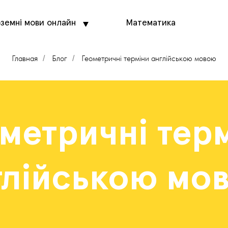
оземні мови онлайн
Математика
Главная
Блог
Геометричні терміни англійською мовою
/
/
метричні тер
глійською мо