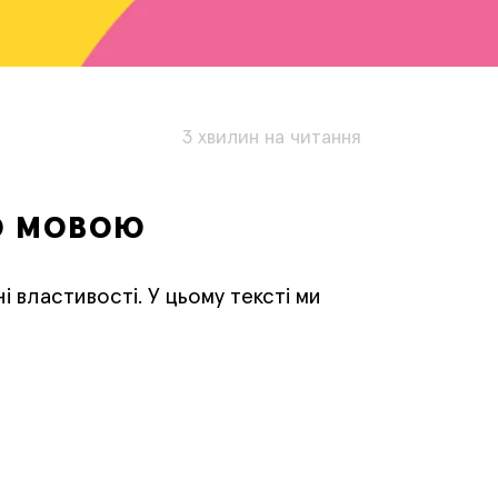
3 хвилин на читання
ю мовою
і властивості. У цьому тексті ми