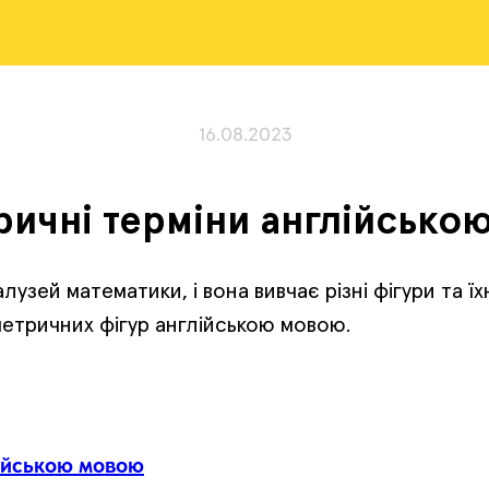
16.08.2023
ричні терміни англійсько
зей математики, і вона вивчає різні фігури та їхн
етричних фігур англійською мовою.
лійською мовою