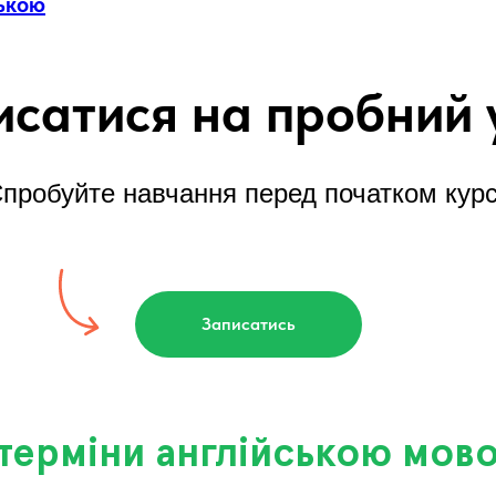
ською
исатися на пробний 
пробуйте навчання перед початком кур
Записатись
 терміни англійською мов