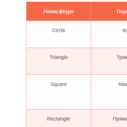
Назва фігури
Пер
Circle
К
Triangle
Трик
Square
Ква
Rectangle
Прямо