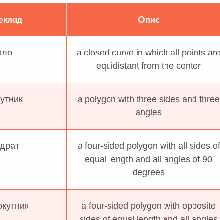
еклад
Опис
оло
a closed curve in which all points ar
equidistant from the center
утник
a polygon with three sides and three
angles
драт
a four-sided polygon with all sides of
equal length and all angles of 90
degrees
кутник
a four-sided polygon with opposite
sides of equal length and all angles