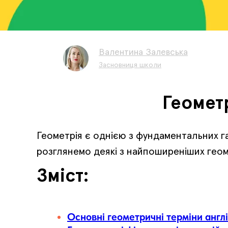
Валентина Залевська
Засновниця школи
Геомет
Геометрія є однією з фундаментальних галу
розглянемо деякі з найпоширеніших геом
Зміст:
Основні геометричні терміни анг