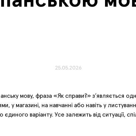
спанською мо
25.05.2026
анську мову, фраза «Як справи?» з’являється одн
ями, у магазині, на навчанні або навіть у листуван
 єдиного варіанту. Усе залежить від ситуації, спіл