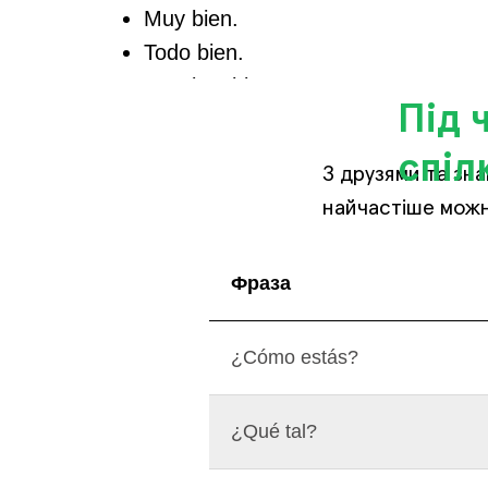
Muy bien.
Todo bien.
Gracias, bien.
Під 
Іноді запитання ставлять просто з вв
розмови.
спіл
З друзями та зн
найчастіше можна
Фраза
¿Cómo estás?
¿Qué tal?