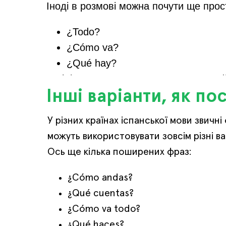
Іноді в розмові можна почути ще прост
¿Todo?
¿Cómo va?
¿Qué hay?
Такі форми вважаються розмовними й 
Інші варіанти, як по
У різних країнах іспанської мови звичн
можуть використовувати зовсім різні ва
Ось ще кілька поширених фраз:
¿Cómo andas?
¿Qué cuentas?
¿Cómo va todo?
¿Qué haces?