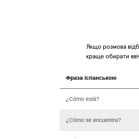
Якщо розмова відб
краще обирати вві
Фраза іспанською
¿Cómo está?
¿Cómo se encuentra?