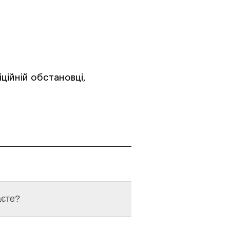
ційній обстановці,
аєте?