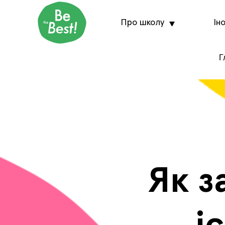
Про школу
Ін
Г
Як з