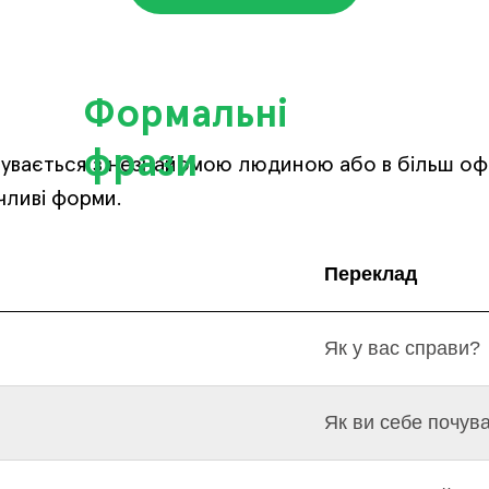
Формальні
фрази
увається з незнайомою людиною або в більш офі
чливі форми.
Переклад
Як у вас справи?
Як ви себе почув