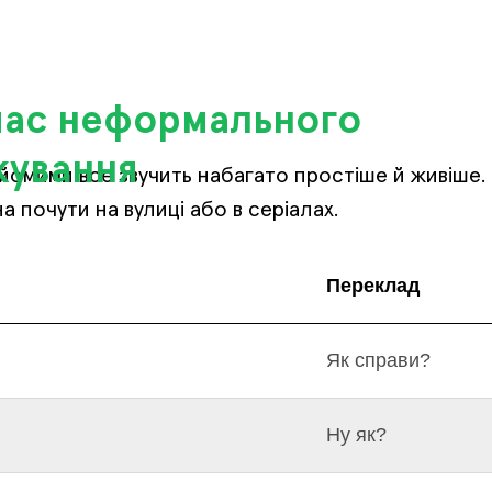
час неформального
ічливості, без довгого продовження
кування
айомими все звучить набагато простіше й живіше.
 почути на вулиці або в серіалах.
Переклад
Як справи?
Ну як?