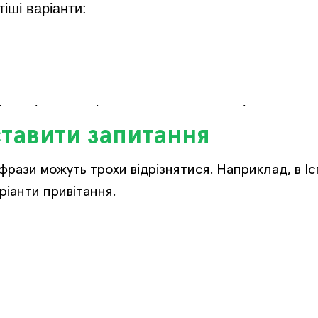
іші варіанти:
частіше зустрічаються серед молоді.
ставити запитання
і фрази можуть трохи відрізнятися. Наприклад, в І
ріанти привітання.