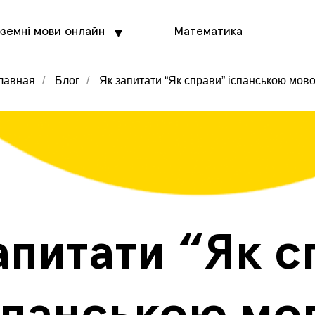
оземні мови онлайн
Математика
лавная
/
Блог
/
Як запитати “Як справи” іспанською мов
апитати “Як с