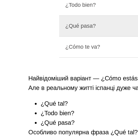
¿Todo bien?
¿Qué pasa?
¿Cómo te va?
Найвідоміший варіант — ¿Cómo estás
Але в реальному житті іспанці дуже ч
¿Qué tal?
¿Todo bien?
¿Qué pasa?
Особливо популярна фраза ¿Qué tal? 