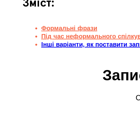
Зміст:
Формальні фрази
Під час неформального спілку
Інші варіанти, як поставити за
Запи
С