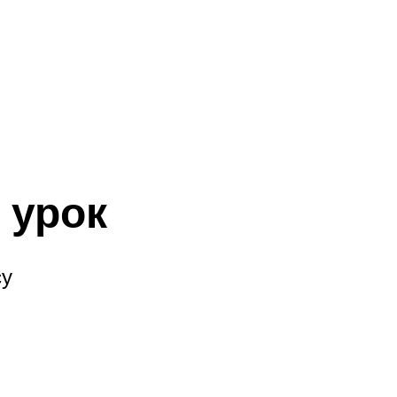
 урок
су