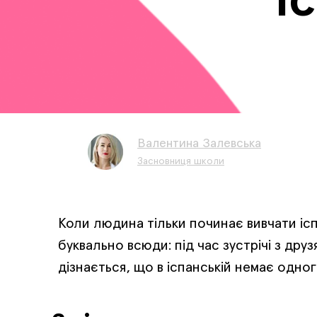
і
Валентина Залевська
Засновниця школи
Коли людина тільки починає вивчати ісп
буквально всюди: під час зустрічі з друз
дізнається, що в іспанській немає одного