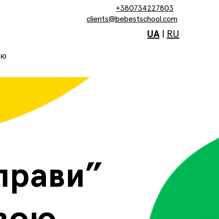
+380734227803
clients@bebestschool.com
UA
|
RU
ою
прави”