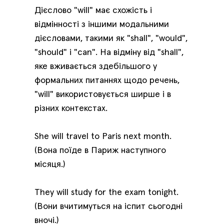
Дієслово "will" має схожість і
відмінності з іншими модальними
дієсловами, такими як "shall", "would",
"should" і "can". На відміну від "shall",
яке вживається здебільшого у
формальних питаннях щодо речень,
"will" використовується ширше і в
різних контекстах.
She will travel to Paris next month.
(Вона поїде в Париж наступного
місяця.)
They will study for the exam tonight.
(Вони вчитимуться на іспит сьогодні
вночі.)