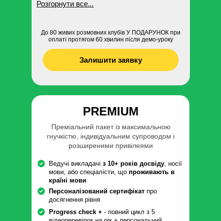
Розгорнути все...
До 80 живих розмовних клубів У ПОДАРУНОК при
оплаті протягом 60 хвилин після демо-уроку
Залишити заявку
PREMIUM
Преміальний пакет із максимальною
гнучкістю, індивідуальним супроводом і
розширеними привілеями
Ведучі викладачі
з 10+ років досвіду
, носії
мови, або спеціалісти, що
проживають в
країні мови
Персоналізований сертифікат
про
досягнення рівня
Progress check +
- повний цикл з 5
відеоперевірок на рік + персональний