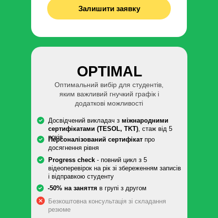
Залишити заявку
OPTIMAL
Оптимальний вибір для студентів,
яким важливий гнучкий графік і
додаткові можливості
Досвідчений викладач з
міжнародними
сертифікатами (TESOL, TKT)
, стаж від 5
років
Персоналізований сертифікат
про
досягнення рівня
Progress check
- повний цикл з 5
відеоперевірок на рік зі збереженням записів
і відправкою студенту
-50% на заняття
в групі з другом
Безкоштовна консультація зі складання
резюме