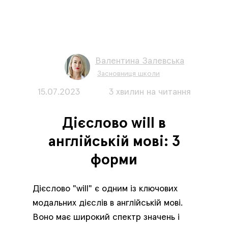
Валентина Залевська
Засновниця школи
15.07.2023
3 хвилин на читання
Дієслово will в
англійській мові: 3
форми
Дієслово "will" є одним із ключових
модальних дієслів в англійській мові.
Воно має широкий спектр значень і