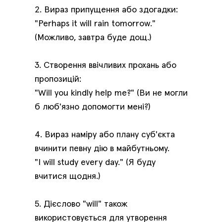
2. Вираз припущення або здогадки:
"Perhaps it will rain tomorrow."
(Можливо, завтра буде дощ.)
3. Створення ввічливих прохань або
пропозицій:
"Will you kindly help me?" (Ви не могли
б люб'язно допомогти мені?)
4. Вираз наміру або плану суб'єкта
вчинити певну дію в майбутньому.
"I will study every day." (Я буду
вчитися щодня.)
5. Дієслово "will" також
використовується для утворення