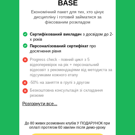
BASE
Економічний пакет для тих, хто цінує
дисципліну і готовий займатися за
фіксованим розкладом
Сертифікований викладач
з досвідом до 2-
х років
Персоналізований сертифікат
про
досягнення рівня
Progress check - повний цикл з 5
відеоперевірок на рік + персональний
відеозвіт з рекомендаціями від методиста за
підсумками кожного етапу
-50% на заняття в групі з другом
Безкоштовна консультація зі складання
резюме
Розгорнути все...
До 80 живих розмовних клубів У ПОДАРУНОК при
оплаті протягом 60 хвилин після демо-уроку