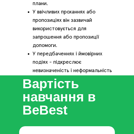
плани.
У ввічливих проханнях або
пропозиціях він зазвичай
використовується для
запрошення або пропозиції
допомоги.
У передбаченнях і ймовірних
подіях - підкреслює
невизначеність і неформальність
Вартість
висловлювання.
навчання в
BeBest