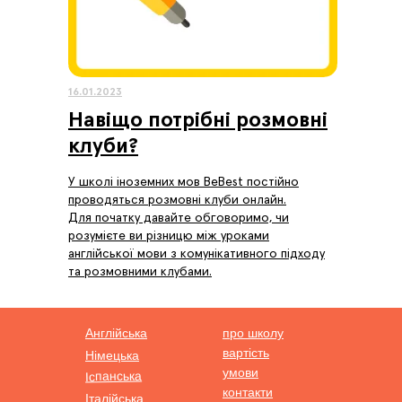
16.01.2023
Навіщо потрібні розмовні
клуби?
У школі іноземних мов BeBest постійно
проводяться розмовні клуби онлайн.
Для початку давайте обговоримо, чи
розумієте ви різницю між уроками
англійської мови з комунікативного підходу
та розмовними клубами.
Англійська
про школу
вартість
Німецька
умови
Іспанська
контакти
Італійська